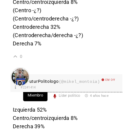
Centro/centroizquierda 8%
(Centro -¿?)
(Centro/centroderecha -¿?)
Centroderecha 32%
(Centroderecha/derecha -¿?)
Derecha 7%
0
EM Off
FuturPolitologo
(@mikel_montoia)
#2241414
Miembro
Líder político
4 años hace
Izquierda 52%
Centro/centroizquierda 8%
Derecha 39%