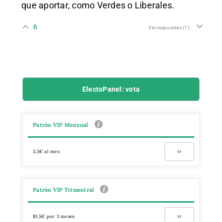
que aportar, como Verdes o Liberales.
6
Ver respuestas
(1)
ElectoPanel: vota
Patrón VIP Mensual
3,5€ al mes
Ir
Patrón VIP Trimestral
10,5€ por 3 meses
Ir