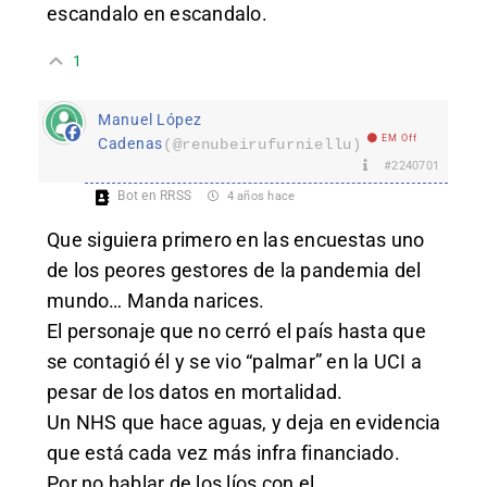
escandalo en escandalo.
1
Manuel López
EM Off
Cadenas
(@renubeirufurniellu)
#2240701
Bot en RRSS
4 años hace
Que siguiera primero en las encuestas uno
de los peores gestores de la pandemia del
mundo… Manda narices.
El personaje que no cerró el país hasta que
se contagió él y se vio “palmar” en la UCI a
pesar de los datos en mortalidad.
Un NHS que hace aguas, y deja en evidencia
que está cada vez más infra financiado.
Por no hablar de los líos con el