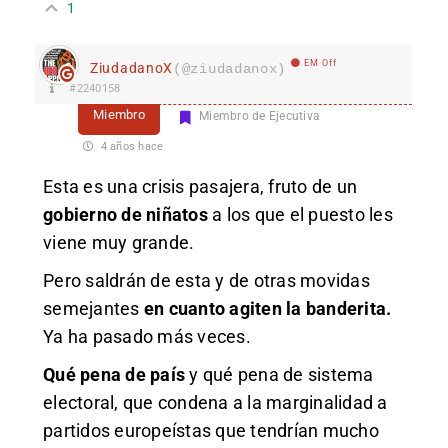
1
EM Off
ZiudadanoX
(@ziudadanox)
#2240158
Miembro
Miembro de Ejecutiva
4 años hace
Esta es una crisis pasajera, fruto de un
gobierno de niñatos
a los que el puesto les
viene muy grande.
Pero saldrán de esta y de otras movidas
semejantes
en cuanto agiten la banderita.
Ya ha pasado más veces.
Qué pena de país
y qué pena de sistema
electoral, que condena a la marginalidad a
partidos europeístas que tendrían mucho