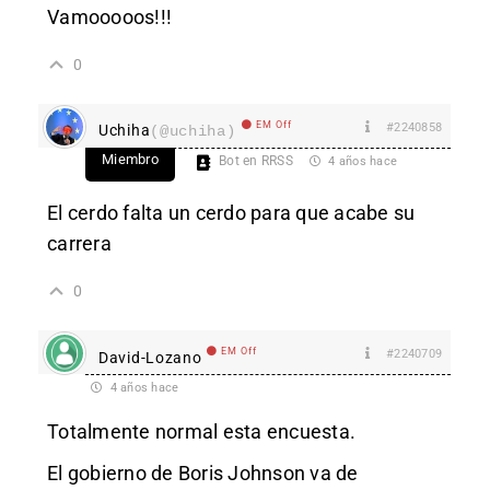
Vamooooos!!!
0
EM Off
#2240858
Uchiha
(@uchiha)
Miembro
Bot en RRSS
4 años hace
El cerdo falta un cerdo para que acabe su
carrera
0
EM Off
#2240709
David-Lozano
4 años hace
Totalmente normal esta encuesta.
El gobierno de Boris Johnson va de