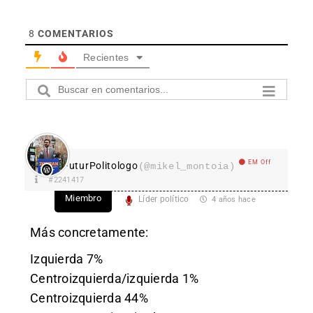
8
COMENTARIOS
Recientes
EM Off
FuturPolitologo
(@mikel_montoia)
#2241417
Miembro
Líder político
4 años hace
Más concretamente:
Izquierda 7%
Centroizquierda/izquierda 1%
Centroizquierda 44%