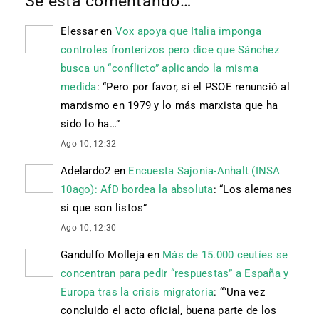
Se está comentando…
Elessar
en
Vox apoya que Italia imponga
controles fronterizos pero dice que Sánchez
busca un “conflicto” aplicando la misma
medida
: “
Pero por favor, si el PSOE renunció al
marxismo en 1979 y lo más marxista que ha
sido lo ha…
”
Ago 10, 12:32
Adelardo2
en
Encuesta Sajonia-Anhalt (INSA
10ago): AfD bordea la absoluta
: “
Los alemanes
si que son listos
”
Ago 10, 12:30
Gandulfo Molleja
en
Más de 15.000 ceutíes se
concentran para pedir “respuestas” a España y
Europa tras la crisis migratoria
: “
“Una vez
concluido el acto oficial, buena parte de los