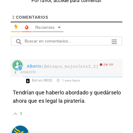
Por favor, accede para comentar
2
COMENTARIOS
Recientes
EM Off
Alberto
(@disqus_mujsolzns2_2)
#3262570
Bot en RRSS
1 mes hace
Tendrían que haberlo abordado y quedárselo
ahora que es legal la piratería.
1