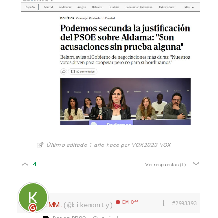
Último editado 1 año hace por VOX2023 VOX
4
Ver respuestas
(1)
EM Off
#2993393
EMM.
(@kikemonty)