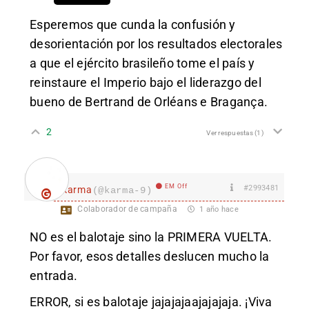
Esperemos que cunda la confusión y
desorientación por los resultados electorales
a que el ejército brasileño tome el país y
reinstaure el Imperio bajo el liderazgo del
bueno de Bertrand de Orléans e Bragança.
2
Ver respuestas
(1)
EM Off
#2993481
karma
(@karma-9)
Colaborador de campaña
1 año hace
NO es el balotaje sino la PRIMERA VUELTA.
Por favor, esos detalles deslucen mucho la
entrada.
ERROR, si es balotaje jajajajaajajajaja. ¡Viva