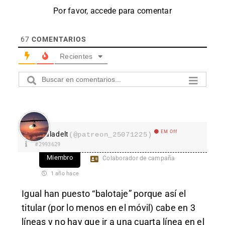
Por favor, accede para comentar
67
COMENTARIOS
Recientes
EM Off
aladelt
(@patreon_25071225)
#2993629
Miembro
Colaborador de campaña
1 año hace
Igual han puesto “balotaje” porque así el
titular (por lo menos en el móvil) cabe en 3
líneas y no hay que ir a una cuarta línea en el