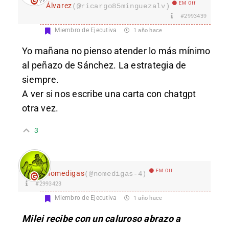
EM Off
Álvarez
(@ricargo85minguezalv)
#2993439
Miembro de Ejecutiva
1 año hace
Yo mañana no pienso atender lo más mínimo
al peñazo de Sánchez. La estrategia de
siempre.
A ver si nos escribe una carta con chatgpt
otra vez.
3
EM Off
nomedigas
(@nomedigas-4)
#2993423
Miembro de Ejecutiva
1 año hace
Milei recibe con un caluroso abrazo a