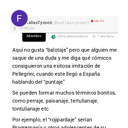
EM Off
XallasTycoon
(@xallastycoon)
#2993516
Miembro
Gurú demoscópico
1 año hace
Aquí no gusta “balotaje” pero que alguien me
saque de una duda y me diga qué cómicos
consiguieron una exitosa imitación de
Pellegrini, cuando este llegó a España
hablando del “puntaje”
Se pueden formar muchos términos bonitos,
como perraje, paisanaje, tertulianaje,
tontulianaje etc
Por ejemplo, el “rojipardaje” serían
Progremanía y otros adolescentes de su