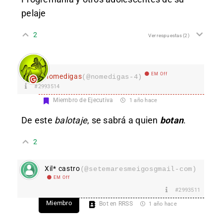
pelaje
2
Ver respuestas
(2)
EM Off
nomedigas
(@nomedigas-4)
#2993514
Miembro de Ejecutiva
1 año hace
De este
balotaje
, se sabrá a quien
botan
.
2
Xil* castro
(@setemaresmeigosgmail-com)
EM Off
#2993511
Miembro
Bot en RRSS
1 año hace