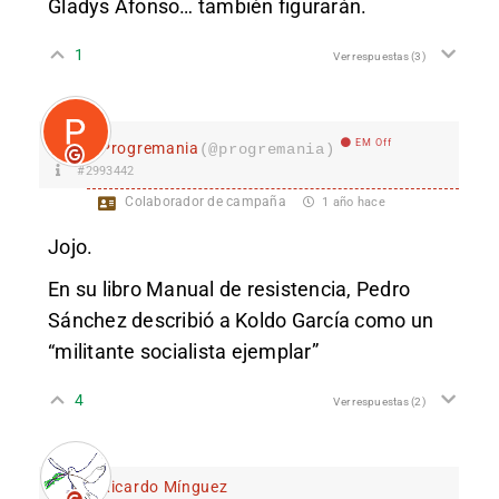
Gladys Afonso… también figurarán.
1
Ver respuestas
(3)
EM Off
Progremania
(@progremania)
#2993442
Colaborador de campaña
1 año hace
Jojo.
En su libro Manual de resistencia, Pedro
Sánchez describió a Koldo García como un
“militante socialista ejemplar”
4
Ver respuestas
(2)
Ricardo Mínguez