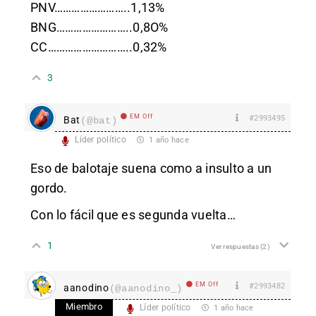
PNV……………………..1,13%
BNG……………………..0,8O%
CC………………………..0,32%
3
EM Off
#2993495
Bat
(@bat)
Líder político
1 año hace
Eso de balotaje suena como a insulto a un
gordo.
Con lo fácil que es segunda vuelta…
1
Ver respuestas
(2)
EM Off
#2993482
aanodino
(@aanodino_)
Miembro
Líder político
1 año hace