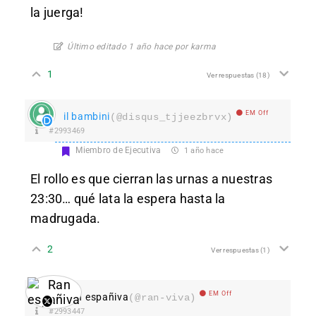
la juerga!
Último editado 1 año hace por karma
1
Ver respuestas
(18)
EM Off
il bambini
(@disqus_tjjeezbrvx)
#2993469
Miembro de Ejecutiva
1 año hace
El rollo es que cierran las urnas a nuestras
23:30… qué lata la espera hasta la
madrugada.
2
Ver respuestas
(1)
EM Off
Ran españiva
(@ran-viva)
#2993447