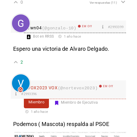
0
Ver respuestas
(11)
EM Off
#2993399
Ywn04
(@gonzalo-10)
Bot en RRSS
1 año hace
Espero una victoria de Alvaro Delgado.
2
EM Off
VOX2023 VOX
(@nortevox2023)
#2993396
Miembro
Miembro de Ejecutiva
1 año hace
Podemos ( Mascota) respalda al PSOE