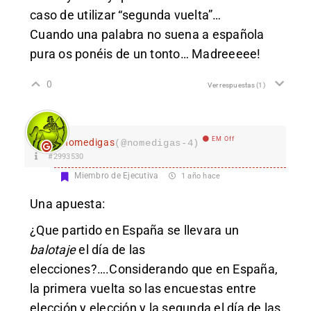
caso de utilizar “segunda vuelta”…
Cuando una palabra no suena a española
pura os ponéis de un tonto… Madreeeee!
0
Ver respuestas
(1)
EM Off
nomedigas
(@nomedigas-4)
#2993530
Miembro de Ejecutiva
1 año hace
Una apuesta:
¿Que partido en España se llevara un
balotaje
el día de las
elecciones?….Considerando que en España,
la primera vuelta so las encuestas entre
elección y elección y la segunda el día de las