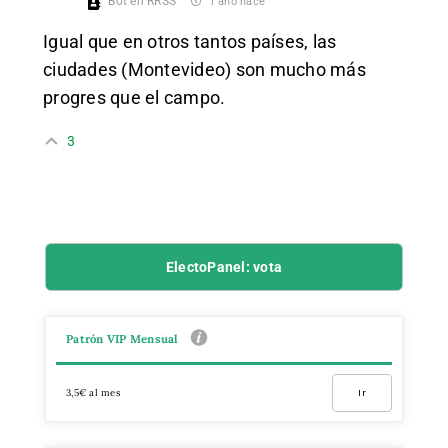
Bot en RRSS
1 año hace
Igual que en otros tantos países, las
ciudades (Montevideo) son mucho más
progres que el campo.
3
ElectoPanel: vota
Patrón VIP Mensual
3,5€ al mes
Ir