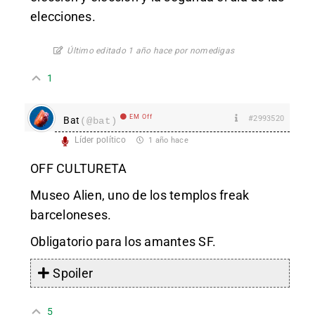
elecciones.
Último editado 1 año hace por nomedigas
1
EM Off
#2993520
Bat
(@bat)
Líder político
1 año hace
OFF CULTURETA
Museo Alien, uno de los templos freak
barceloneses.
Obligatorio para los amantes SF.
Spoiler
5