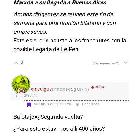
Macron a su llegada a Buenos Aires
Ambos dirigentes se reúnen este fin de
semana para una reunión bilateral y con
empresarios.
Este es el que asusta a los franchutes con la
posible llegada de Le Pen
3
Ver respuestas
(7)
EM Off
nomedigas
(@nomedigas-4)
#2993416
Miembro de Ejecutiva
1 año hace
Balotaje=¿Segunda vuelta?
¿Para esto estuvimos allí 400 años?