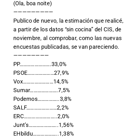
(Ola, boa noite)
—————————
Publico de nuevo, la estimación que realicé,
a partir de los datos “sin cocina” del CIS, de
noviembre, al comprobar, como las nuevas
encuestas publicadas, se van pareciendo.
————————
PP…………………….33,0%
PSOE…………………27,9%
Vox……………………14,5%
Sumar………………….7,5%
Podemos……………..3,8%
SALF……………………2,2%
ERC……………………..2,0%
Junt’s…………………..1,56%
EHbildu………………..1,38%