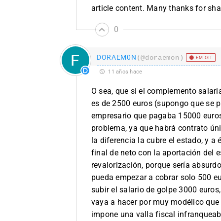
article content. Many thanks for sh
0
DORAEM0N
(@doraemon)
EM Off
11 años hace
O sea, que si el complemento salaria
es de 2500 euros (supongo que se pa
empresario que pagaba 15000 euros 
problema, ya que habrá contrato únic
la diferencia la cubre el estado, y a
final de neto con la aportación del e
revalorización, porque sería absur
pueda empezar a cobrar solo 500 eu
subir el salario de golpe 3000 euros
vaya a hacer por muy modélico que 
impone una valla fiscal infranquea