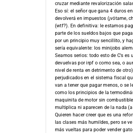
cruzar mediante revalorización salar
Eso sí: el señor que gana 4 duros en
devolverá en impuestos (¡vótame, ch
(wtf?). En definitiva: le estamos p
parte de los sueldos bajos que paga. 
por un principio muy sencillito, y h
sería equivalente: los minijobs ale
Seamos serios: todo esto de C's es u
devuelvas por irpf o como sea, o aum
nivel de renta en detrimento de otr
perjudicados en el sistema fiscal 
van a tener que pagar menos, o se le
como los principios de la termodiná
maquinita de motor sin combustible, 
multiplica ni aparecen de la nada (a
Quieren hacer creer que es una refor
las clases más humildes, pero se ve
más vueltas para poder vender gato po