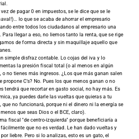
ial.
 vez de pagar 0 en impuestos, se le dice que se le
aval!)… lo que se acaba de ahorrar el empresario
agando entre todos los ciudadanos al empresario una
Para llegar a eso, no liemos tanto la renta, que se rige
agamos de forma directa y sin maquillaje aquello que
manes.
n simple disfraz contable. Lo cojas del iva y lo
entas la presión fiscal total (o al menos en algún
o), o no tienes más ingresos. ¿Los que más ganan salen
que propone C's? No. Pues los que menos ganan o no
s tendrá que recortar en gasto social, no hay más. Es
mica, ya puedes darle las vueltas que quieras a tu
que no funcionará, porque ni el dinero ni la energía se
 menos que seas Dios o el BCE, claro).
ma fiscal "de centro-izquierda" porque beneficiaría a
 fácilmente que no es verdad. Le han dado vueltas y
r liebre. Pero si lo analizas, esto es un gato, el