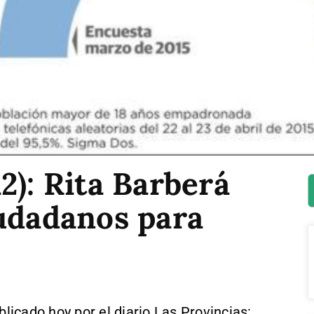
2): Rita Barberá
iudadanos para
icado hoy por el diario Las Provincias: