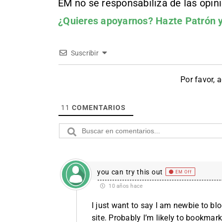
EM no se responsabiliza de las opin
¿Quieres apoyarnos?
Hazte Patrón
y
Suscribir
Por favor, 
11
COMENTARIOS
you can try this out
EM Off
10 años hace
I just want to say I am newbie to bl
site. Probably I’m likely to bookmar