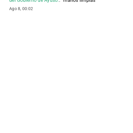
del Gobierno de Ayuso.
: “
manos limpias
”
Ago 8, 00:02