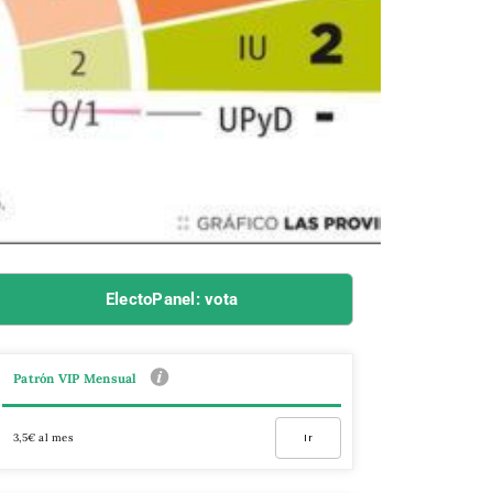
ElectoPanel: vota
Patrón VIP Mensual
3,5€ al mes
Ir