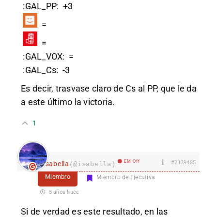
:GAL_PP:
+3
=
=
:GAL_VOX:
=
:GAL_Cs:
-3
Es decir, trasvase claro de Cs al PP, que le da
a este último la victoria.
1
EM Off
#2139485
isabella
(@isabella)
Miembro
Miembro de Ejecutiva
5 años hace
Si de verdad es este resultado, en las