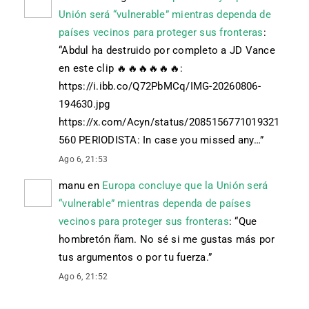
Unión será “vulnerable” mientras dependa de
países vecinos para proteger sus fronteras
:
“
Abdul ha destruido por completo a JD Vance
en este clip 🔥🔥🔥🔥🔥🔥:
https://i.ibb.co/Q72PbMCq/IMG-20260806-
194630.jpg
https://x.com/Acyn/status/2085156771019321
560 PERIODISTA: In case you missed any…
”
Ago 6, 21:53
manu
en
Europa concluye que la Unión será
“vulnerable” mientras dependa de países
vecinos para proteger sus fronteras
: “
Que
hombretón ñam. No sé si me gustas más por
tus argumentos o por tu fuerza.
”
Ago 6, 21:52