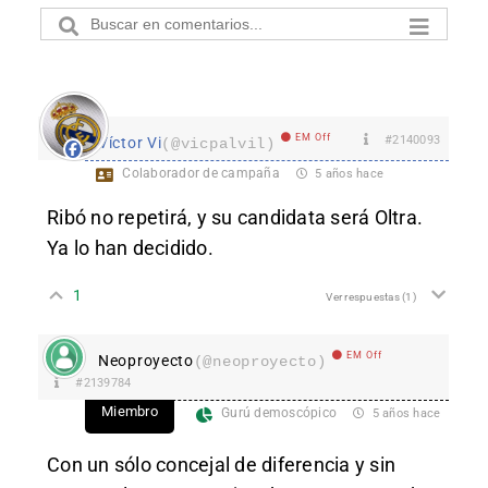
EM Off
#2140093
Víctor Vi
(@vicpalvil)
Colaborador de campaña
5 años hace
Ribó no repetirá, y su candidata será Oltra.
Ya lo han decidido.
1
Ver respuestas
(1)
EM Off
Neoproyecto
(@neoproyecto)
#2139784
Miembro
Gurú demoscópico
5 años hace
Con un sólo concejal de diferencia y sin