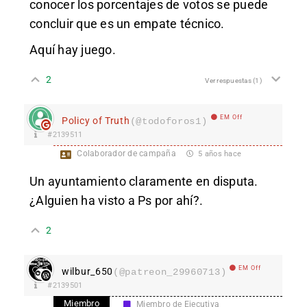
conocer los porcentajes de votos se puede
concluir que es un empate técnico.
Aquí hay juego.
2
Ver respuestas
(1)
EM Off
Policy of Truth
(@todoforos1)
#2139511
Colaborador de campaña
5 años hace
Un ayuntamiento claramente en disputa.
¿Alguien ha visto a Ps por ahí?.
2
EM Off
wilbur_650
(@patreon_29960713)
#2139501
Miembro
Miembro de Ejecutiva