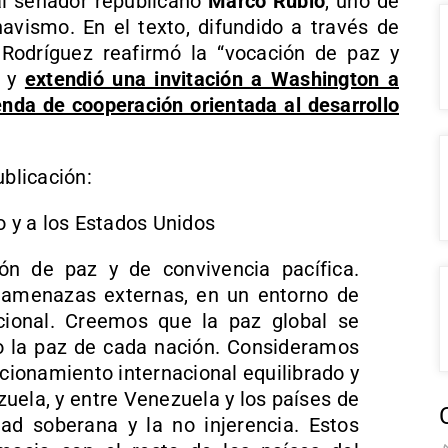
 senador republicano
Marco Rubio
, uno de
havismo. En el texto, difundido a través de
 Rodríguez reafirmó la “vocación de paz y
a y
extendió una invitación a Washington a
nda de cooperación orientada al desarrollo
ublicación:
 y a los Estados Unidos
ón de paz y de convivencia pacífica.
in amenazas externas, en un entorno de
cional. Creemos que la paz global se
o la paz de cada nación. Consideramos
acionamiento internacional equilibrado y
uela, y entre Venezuela y los países de
dad soberana y la no injerencia. Estos