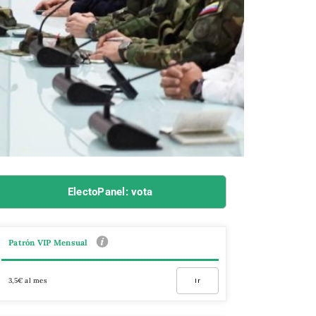
ElectoPanel: vota
Patrón VIP Mensual
3,5€ al mes
Ir