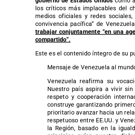
gobierno de Estados Unidos
como al
los críticos más implacables del c
medios oficiales y redes sociales,
convivencia pacífica” de Venezuel
trabajar conjuntamente “en una age
compartido”.
Este es el contenido íntegro de su p
Mensaje de Venezuela al mundo
Venezuela reafirma su vocaci
Nuestro país aspira a vivir s
respeto y cooperación interna
construye garantizando primer
prioritario avanzar hacia un rel
respetuoso entre EE.UU. y Venez
la Región, basado en la igual