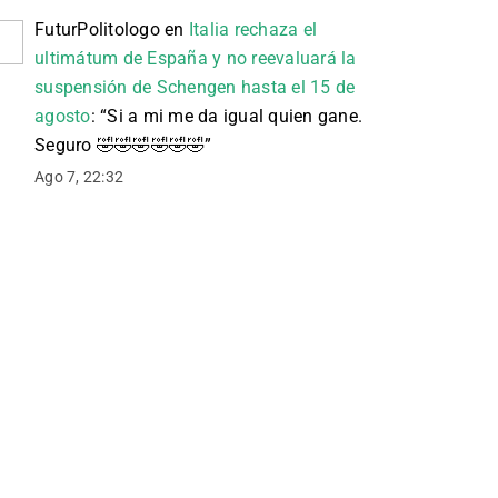
FuturPolitologo
en
Italia rechaza el
ultimátum de España y no reevaluará la
suspensión de Schengen hasta el 15 de
agosto
: “
Si a mi me da igual quien gane.
Seguro 🤣🤣🤣🤣🤣🤣
”
Ago 7, 22:32