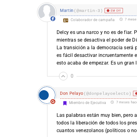
Martin
(@martin-3)
EM Off
7 mese
Colaborador de campaña
Delcy es una narco y no es de fiar. P
mientras se desactiva el poder de 
La transición a la democracia será p
es fácil desactivar incruentamente e
esto acaba de empezar. Es un gran 
0
Don Pelayo
(@donpelayoelecto)
7 meses hac
Miembro de Ejecutiva
Las palabras están muy bien, pero 
todos la liberación de todos los pres
cuantos venezolanos (políticos o no