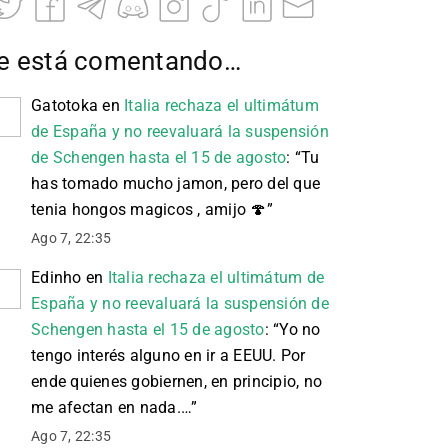
e está comentando…
Gatotoka
en
Italia rechaza el ultimátum
de España y no reevaluará la suspensión
de Schengen hasta el 15 de agosto
: “
Tu
has tomado mucho jamon, pero del que
tenia hongos magicos , amijo 🍄
”
Ago 7, 22:35
Edinho
en
Italia rechaza el ultimátum de
España y no reevaluará la suspensión de
Schengen hasta el 15 de agosto
: “
Yo no
tengo interés alguno en ir a EEUU. Por
ende quienes gobiernen, en principio, no
me afectan en nada.…
”
Ago 7, 22:35