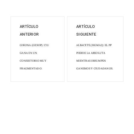
ARTÍCULO
ARTÍCULO
ANTERIOR
SIGUIENTE
GIRONA (GESOP): CIU
ALBACETE (SIGMA2): EL PP
GANA EN UN
PIERDE LA ABSOLUTA
CONSISTORIO MUY
MIENTRAS IRRUMPEN
FRAGMENTADO.
GANEMOS Y CIUDADANOS.