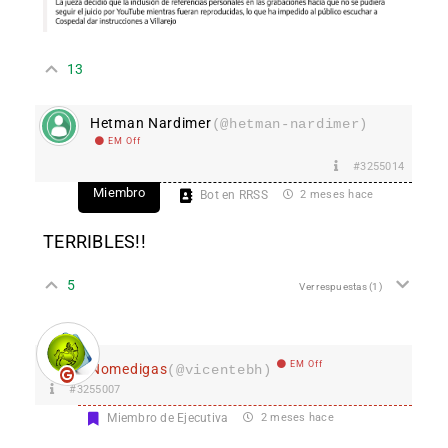
13
Hetman Nardimer
(@hetman-nardimer)
EM Off
#3255014
Miembro
Bot en RRSS
2 meses hace
TERRIBLES!!
5
Ver respuestas
(1)
EM Off
Nomedigas
(@vicentebh)
#3255007
Miembro de Ejecutiva
2 meses hace