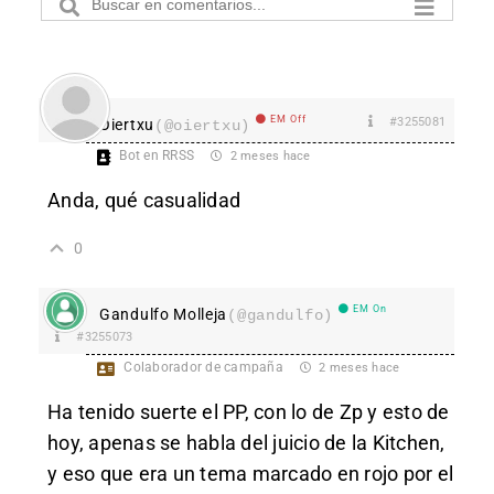
EM Off
#3255081
Oiertxu
(@oiertxu)
Bot en RRSS
2 meses hace
Anda, qué casualidad
0
EM On
Gandulfo Molleja
(@gandulfo)
#3255073
Colaborador de campaña
2 meses hace
Ha tenido suerte el PP, con lo de Zp y esto de
hoy, apenas se habla del juicio de la Kitchen,
y eso que era un tema marcado en rojo por el