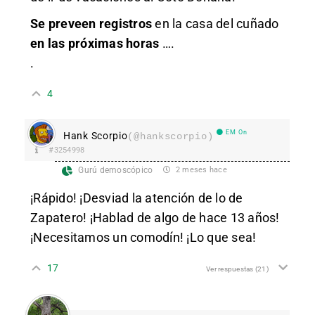
Se preveen registros
en la casa del cuñado
en las próximas horas
….
.
4
EM On
Hank Scorpio
(@hankscorpio)
#3254998
Gurú demoscópico
2 meses hace
¡Rápido! ¡Desviad la atención de lo de
Zapatero! ¡Hablad de algo de hace 13 años!
¡Necesitamos un comodín! ¡Lo que sea!
17
Ver respuestas
(21)