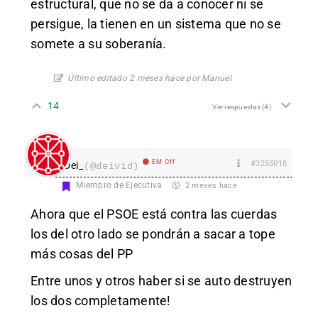
estructural, que no se da a conocer ni se
persigue, la tienen en un sistema que no se
somete a su soberanía.
Último editado 2 meses hace por Manuel
14
Ver respuestas
(4)
EM Off
#3255018
Dei_
(@deivid)
Miembro de Ejecutiva
2 meses hace
Ahora que el PSOE está contra las cuerdas
los del otro lado se pondrán a sacar a tope
más cosas del PP
Entre unos y otros haber si se auto destruyen
los dos completamente!