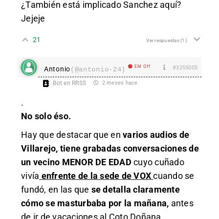
¿También está implicado Sanchez aquí?
Jejeje
21
Ver respuestas
(1)
EM Off
#3255005
Antonio
(@antonio-24)
Bot en RRSS
2 meses hace
.
No solo éso.
Hay que destacar que en
varios audios de
Villarejo, tiene grabadas conversaciones de
un vecino MENOR DE EDAD
cuyo cuñado
vivía
enfrente de la sede de VOX
cuando se
fundó, en las que
se detalla claramente
cómo se masturbaba por la mañana,
antes
de ir de vacaciones al Coto Doñana.