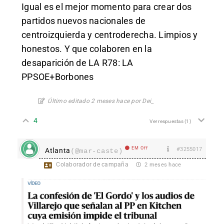
Igual es el mejor momento para crear dos
partidos nuevos nacionales de
centroizquierda y centroderecha. Limpios y
honestos. Y que colaboren en la
desaparición de LA R78: LA
PPSOE+Borbones
Último editado 2 meses hace por Dei_
4
Ver respuestas
(1)
EM Off
#3255017
Atlanta
(@mar-caste)
Colaborador de campaña
2 meses hace