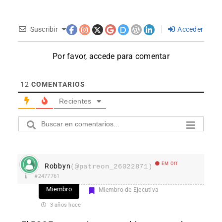
Suscribir
Acceder
Por favor, accede para comentar
12
COMENTARIOS
Recientes
EM Off
Robbyn
(@patreon_26022871)
#2477761
Miembro
Miembro de Ejecutiva
3 años hace