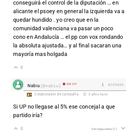
conseguirá el control de la diputación … en
alicante el psoey en general la izquierda va a
quedar hundido . yo creo que en la
comunidad valenciana va pasar un poco
cono en Andalucía … el pp con vox rondando
la absoluta ajustada… y al final sacaran una
mayoría mas holgada
0
EM Off
#2476063
Nabiu
(@nabiu)
Colaborador de campaña
3 años hace
Si UP no llegase al 5% ese concejal a que
partido iría?
0
Ver respuestas
(1)