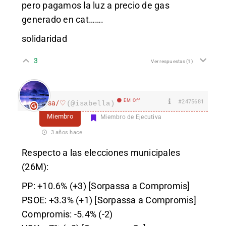
pero pagamos la luz a precio de gas
generado en cat…….
solidaridad
3
Ver respuestas
(1)
EM Off
#2475681
Isa/♡
(@isabella)
Miembro
Miembro de Ejecutiva
3 años hace
Respecto a las elecciones municipales
(26M):
PP: +10.6% (+3) [Sorpassa a Compromis]
PSOE: +3.3% (+1) [Sorpassa a Compromis]
Compromis: -5.4% (-2)