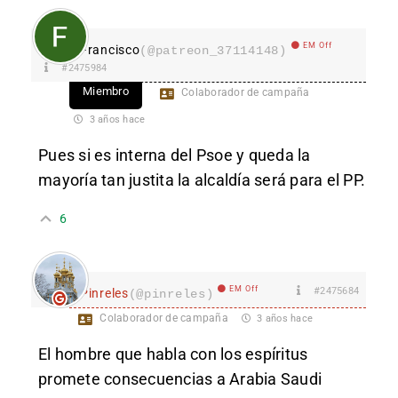
EM Off
Francisco
(@patreon_37114148)
#2475984
Miembro
Colaborador de campaña
3 años hace
Pues si es interna del Psoe y queda la
mayoría tan justita la alcaldía será para el PP.
6
EM Off
#2475684
Pinreles
(@pinreles)
Colaborador de campaña
3 años hace
El hombre que habla con los espíritus
promete consecuencias a Arabia Saudi