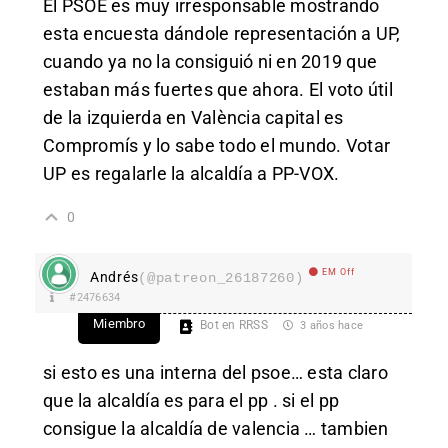
El PSOE es muy irresponsable mostrando
esta encuesta dándole representación a UP,
cuando ya no la consiguió ni en 2019 que
estaban más fuertes que ahora. El voto útil
de la izquierda en València capital es
Compromís y lo sabe todo el mundo. Votar
UP es regalarle la alcaldía a PP-VOX.
0
EM Off
Andrés
(@patreon_26187260)
#2476634
Miembro
Bot en RRSS
3 años hace
si esto es una interna del psoe… esta claro
que la alcaldía es para el pp . si el pp
consigue la alcaldía de valencia … tambien