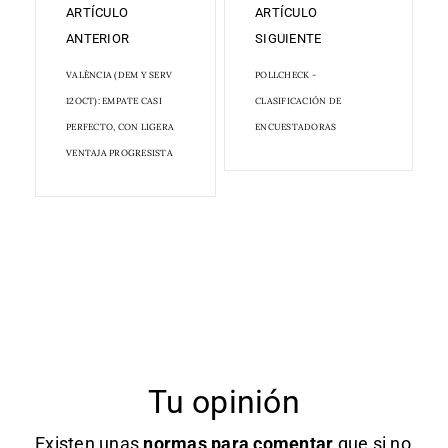
ARTÍCULO
ARTÍCULO
ANTERIOR
SIGUIENTE
VALÈNCIA (DEM Y SERV
POLLCHECK -
12OCT): EMPATE CASI
CLASIFICACIÓN DE
PERFECTO, CON LIGERA
ENCUESTADORAS
VENTAJA PROGRESISTA
Tu opinión
Existen unas
normas
para comentar
que si no