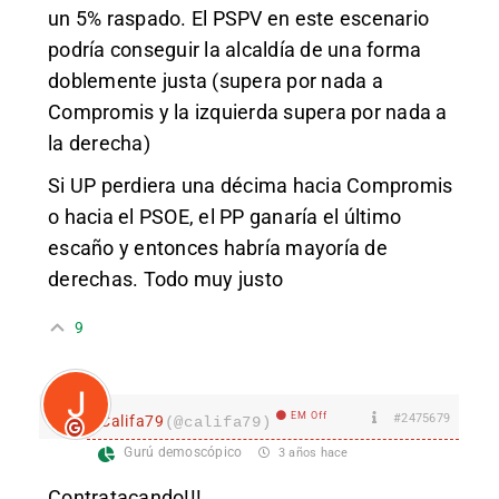
un 5% raspado. El PSPV en este escenario
podría conseguir la alcaldía de una forma
doblemente justa (supera por nada a
Compromis y la izquierda supera por nada a
la derecha)
Si UP perdiera una décima hacia Compromis
o hacia el PSOE, el PP ganaría el último
escaño y entonces habría mayoría de
derechas. Todo muy justo
9
EM Off
#2475679
Califa79
(@califa79)
Gurú demoscópico
3 años hace
Contratacando!!!