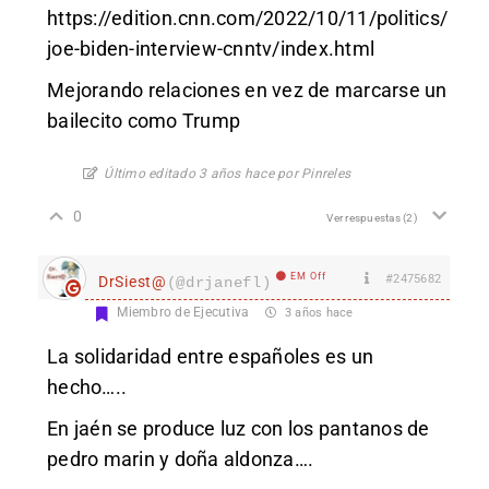
https://edition.cnn.com/2022/10/11/politics/
joe-biden-interview-cnntv/index.html
Mejorando relaciones en vez de marcarse un
bailecito como Trump
Último editado 3 años hace por Pinreles
0
Ver respuestas
(2)
EM Off
#2475682
DrSiest@
(@drjanefl)
Miembro de Ejecutiva
3 años hace
La solidaridad entre españoles es un
hecho…..
En jaén se produce luz con los pantanos de
pedro marin y doña aldonza….