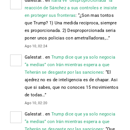
Galestat .
en
Italia ve “desproprocionada” la
reacción de Sánchez a sus controles e insiste
en proteger sus fronteras
: “
¿Son mas tontos
que Trump? 1) Una medida reciproca, siempre
es proporcionada. 2) Desproporcionada seria
poner unos policias con ametralladoras,…
”
Ago 10, 02:24
Galestat .
en
Trump dice que ya solo negocia
“a medias” con Irán mientras espera a que
Teherán se desgaste por las sanciones
: “
El
ajedrez no es de inteligencia es de chapar. Asi
que si sabes, que no conoces 15 movimientos
de todas…
”
Ago 10, 02:20
Galestat .
en
Trump dice que ya solo negocia
“a medias” con Irán mientras espera a que
Teherán se desgaste por las sanciones
: “
Que