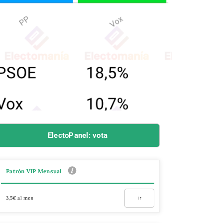
ElectoPanel: vota
Patrón VIP Mensual
3,5€ al mes
Ir