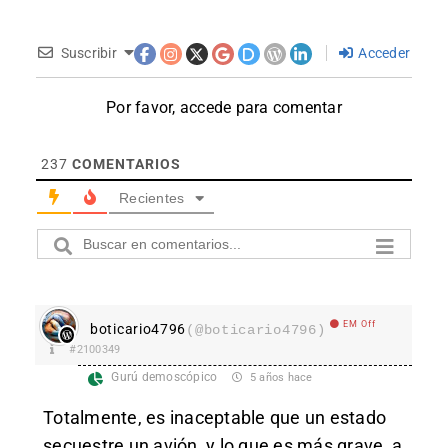
Suscribir
Acceder
Por favor, accede para comentar
237
COMENTARIOS
Recientes
EM Off
boticario4796
(@boticario4796)
#2100349
Gurú demoscópico
5 años hace
Totalmente, es inaceptable que un estado
secuestre un avión, y lo que es más grave, a