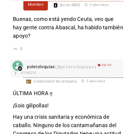
Miembro
Bot en RRSS
5 años hace
Buenas, como está yendo Ceuta, veo que
hay gente contra Abascal, ha habido también
apoyo?
0
EM Off
poletoloquias
(@poletoloquias)
#2100213
Colaborador de campaña
5 años hace
ÚLTIMA HORA
‼
¡Sois gilipollas!
Hay una crisis sanitaria y económica de
caballo. Ninguno de los cantamañanas del
Congreso de los Diputados tiene una actitud