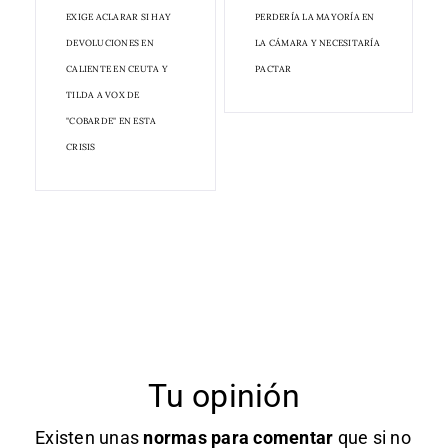
EXIGE ACLARAR SI HAY
PERDERÍA LA MAYORÍA EN
DEVOLUCIONES EN
LA CÁMARA Y NECESITARÍA
CALIENTE EN CEUTA Y
PACTAR
TILDA A VOX DE
"COBARDE" EN ESTA
CRISIS
Tu opinión
Existen unas
normas
para comentar
que si no