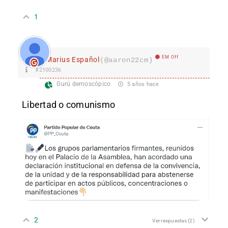
1
EM Off
Marius Español
(@aaron22cm)
#2100236
Gurú demoscópico
5 años hace
Libertad o comunismo
2
Ver respuestas
(2)