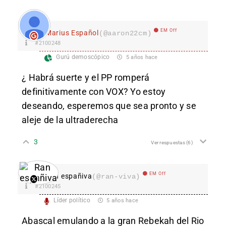
EM Off
Marius Español
(@aaron22cm)
#2100248
Gurú demoscópico
5 años hace
¿ Habrá suerte y el PP romperá
definitivamente con VOX? Yo estoy
deseando, esperemos que sea pronto y se
aleje de la ultraderecha
3
Ver respuestas
(6)
EM Off
Ran españiva
(@ran-viva)
#2100245
Líder político
5 años hace
Abascal emulando a la gran Rebekah del Rio