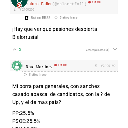
EM Off
Caloret Faller
(@caloretfall)
#2100206
Bot en RRSS
5 años hace
¡Hay que ver qué pasiones despierta
Bielorrusia!
3
Ver respuestas
(3)
EM Off
#2100199
Raul Martinez
5 años hace
Mi porra para generales, con sanchez
casado abascal de candidatos, con la ? de
Up, y el de mas pais?
PP:25.5%
PSOE:25.5%