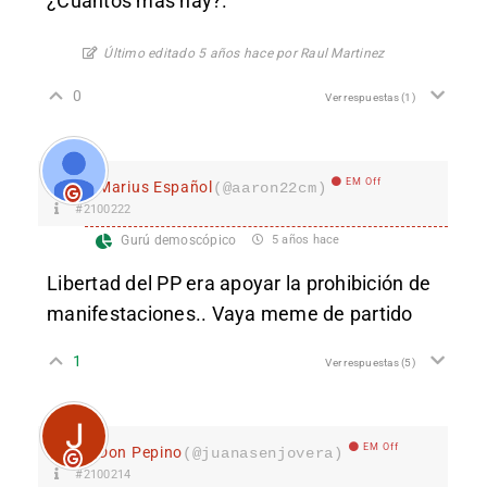
¿Cuantos mas hay?.
Último editado 5 años hace por Raul Martinez
0
Ver respuestas
(1)
EM Off
Marius Español
(@aaron22cm)
#2100222
Gurú demoscópico
5 años hace
Libertad del PP era apoyar la prohibición de
manifestaciones.. Vaya meme de partido
1
Ver respuestas
(5)
EM Off
Don Pepino
(@juanasenjovera)
#2100214