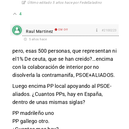
Último editado 5 años hace por FedeSaladino
4
EM Off
#2100223
Raul Martinez
5 años hace
pero, esas 500 personas, que representan ni
el1% De ceuta, que se han creido?…encima
con la colaboración de interior por no
disolverla la contramanifa, PSOE+ALIADOS.
Luego encima PP local apoyando al PSOE-
aliados. ¿Cuantos PPs, hay en España,
dentro de unas mismas siglas?
PP madrileño uno
PP gallego otro.