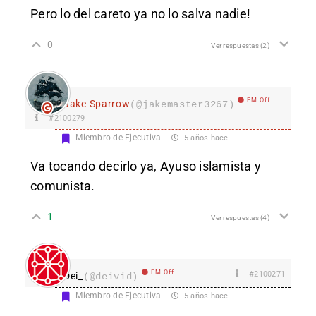
Pero lo del careto ya no lo salva nadie!
0
Ver respuestas
(2)
EM Off
Jake Sparrow
(@jakemaster3267)
#2100279
Miembro de Ejecutiva
5 años hace
Va tocando decirlo ya, Ayuso islamista y
comunista.
1
Ver respuestas
(4)
EM Off
#2100271
Dei_
(@deivid)
Miembro de Ejecutiva
5 años hace