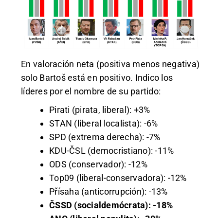
En valoración neta (positiva menos negativa)
solo Bartoš está en positivo. Indico los
líderes por el nombre de su partido:
Pirati (pirata, liberal): +3%
STAN (liberal localista): -6%
SPD (extrema derecha): -7%
KDU-ČSL (democristiano): -11%
ODS (conservador): -12%
Top09 (liberal-conservadora): -12%
Přísaha (anticorrupción): -13%
ČSSD (socialdemócrata): -18%