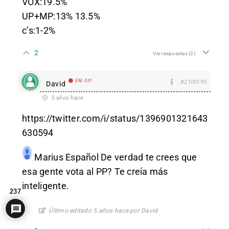
VOX:19.5%
UP+MP:13% 13.5%
c’s:1-2%
2
Ver respuestas
(2)
EM Off
#2100193
David
5 años hace
https://twitter.com/i/status/1396901321643
630594
Marius Español
De verdad te crees que
esa gente vota al PP? Te creía más
inteligente.
237
Último editado 5 años hace por David