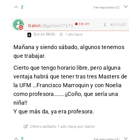
2
Ver respuestas
(2)
EM Off
#3111327
Galon
(@galon7717)
Bot en RRSS
1 año hace
Mañana y siendo sábado, algunos tenemos
que trabajar.
Cierto que tengo horario libre, pero alguna
ventaja habrá que tener tras tres Masters de
la UFM …Francisco Marroquin y con Noelia
como profesora……..¡¡Coño, que sería una
niña!!
Y que más da, ya era profesora.
Último editado 1 año hace por Galon
3
Ver respuestas
(3)