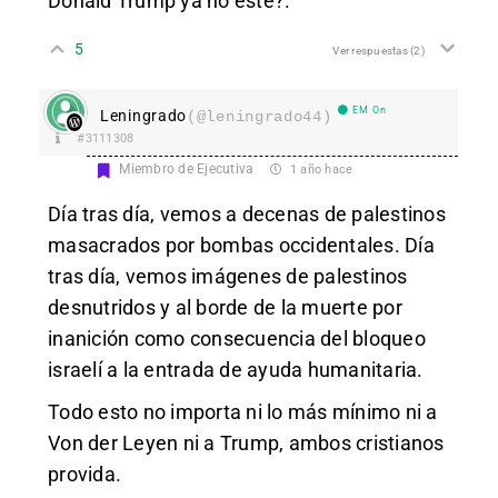
Donald Trump ya no este?.
5
Ver respuestas
(2)
EM On
Leningrado
(@leningrado44)
#3111308
Miembro de Ejecutiva
1 año hace
Día tras día, vemos a decenas de palestinos
masacrados por bombas occidentales. Día
tras día, vemos imágenes de palestinos
desnutridos y al borde de la muerte por
inanición como consecuencia del bloqueo
israelí a la entrada de ayuda humanitaria.
Todo esto no importa ni lo más mínimo ni a
Von der Leyen ni a Trump, ambos cristianos
provida.