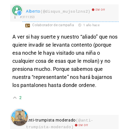
EM Off
Alberto
(@disqus_mujsolzns2)
#3111353
Colaborador de campaña
1 año hace
A ver si hay suerte y nuestro “aliado” que nos
quiere invadir se levanta contento (porque
esa noche le haya visitado una niña o
cualquier cosa de esas que le molan) y no
presiona mucho. Porque sabemos que
nuestra “representante” nos hará bajarnos
los pantalones hasta donde ordene.
2
Anti-trumpista moderado
(@anti-
EM Off
trumpista-moderado)