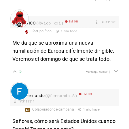
EM Off
#3111320
VICO
(@vico_xxi)
Líder político
1 año hace
Me da que se aproxima una nueva
humillación de Europa difícilmente dirigible.
Veremos el domingo de que se trata todo.
5
Ver respuestas
(1)
EM Off
Fernando
(@fernando-8)
#3111311
Colaborador de campaña
1 año hace
Señores, cómo será Estados Unidos cuando