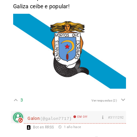
Galiza ceibe e popular!
3
Ver respuestas
(2)
EM Off
#3111292
Galon
(@galon7717)
Bot en RRSS
1 año hace