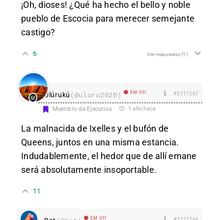
¡Oh, dioses! ¿Qué ha hecho el bello y noble
pueblo de Escocia para merecer semejante
castigo?
6
Ver respuestas
(1)
EM Off
#3111267
Ulúrukú
(@uluru2020)
Miembro de Ejecutiva
1 año hace
La malnacida de Ixelles y el bufón de
Queens, juntos en una misma estancia.
Indudablemente, el hedor que de allí emane
será absolutamente insoportable.
11
EM Off
#3111266