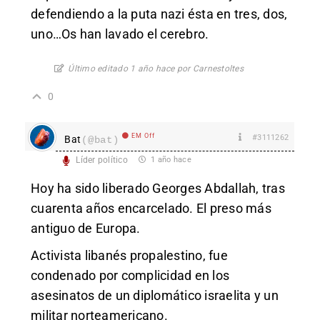
defendiendo a la puta nazi ésta en tres, dos,
uno…Os han lavado el cerebro.
Último editado 1 año hace por Carnestoltes
0
EM Off
#3111262
Bat
(@bat)
Líder político
1 año hace
Hoy ha sido liberado Georges Abdallah, tras
cuarenta años encarcelado. El preso más
antiguo de Europa.
Activista libanés propalestino, fue
condenado por complicidad en los
asesinatos de un diplomático israelita y un
militar norteamericano.