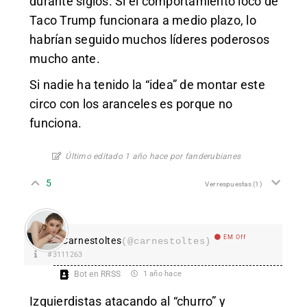
durante siglos. Si el comportamiento loco de
Taco Trump funcionara a medio plazo, lo
habrían seguido muchos líderes poderosos
mucho ante.
Si nadie ha tenido la “idea” de montar este
circo con los aranceles es porque no
funciona.
Último editado 1 año hace por fanderubianes
5
Ver respuestas
(1)
EM Off
Carnestoltes
(@carnestoltes)
#3111263
Bot en RRSS
1 año hace
Izquierdistas atacando al “churro” y