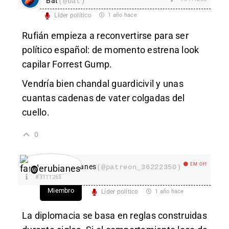
Bat
(@bat)
Líder político
1 año hace
Rufián empieza a reconvertirse para ser
político español: de momento estrena look
capilar Forrest Gump.
Vendría bien chandal guardicivil y unas
cuantas cadenas de vater colgadas del
cuello.
0
EM Off
fanderubianes
(@patreon_36222350)
#3111265
Miembro
Líder político
1 año hace
La diplomacia se basa en reglas construidas