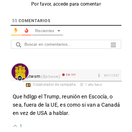
Por favor, accede para comentar
55
COMENTARIOS
Recientes
EM Off
#3111357
ptwsm
(@ptwsm)
Colaborador de campaña
1 año hace
Que hdlgp el Trump, reunión en Escocía, o
sea, fuera de la UE, es como si van a Canadá
en vez de USA a hablar.
1