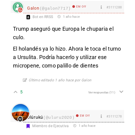
EM Off
#3111288
Galon
(@galon7717)
Bot en RRSS
1 año hace
Trump aseguró que Europa le chuparia el
culo.
El holandés ya lo hizo. Ahora le toca el turno
a Ursulita. Podría hacerlo y utilizar ese
micropene, como palillo de dientes
Último editado 1 año hace por Galon
5
Ver respuestas
(11)
EM Off
#3111278
Ulúrukú
(@uluru2020)
Miembro de Ejecutiva
1 año hace