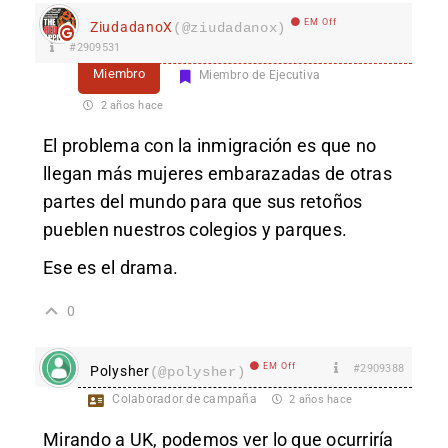
EM Off
ZiudadanoX
(@ziudadanox)
#2909531
Miembro
Miembro de Ejecutiva
2 años hace
El problema con la inmigración es que no
llegan más mujeres embarazadas de otras
partes del mundo para que sus retoños
pueblen nuestros colegios y parques.
Ese es el drama.
0
EM Off
#2909388
Polysher
(@polysher)
Colaborador de campaña
2 años hace
Mirando a UK, podemos ver lo que ocurriría