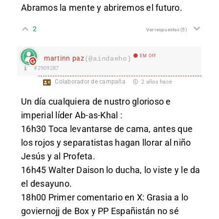
Abramos la mente y abriremos el futuro.
2
Ver respuestas
(5)
EM Off
martinn paz
(@aindaeho)
#2909287
Colaborador de campaña
2 años hace
Un día cualquiera de nustro glorioso e
imperial líder Ab-as-Khal :
16h30 Toca levantarse de cama, antes que
los rojos y separatistas hagan llorar al niño
Jesús y al Profeta.
16h45 Walter Daison lo ducha, lo viste y le da
el desayuno.
18h00 Primer comentario en X: Grasia a lo
goviernojj de Box y PP Españistán no sé