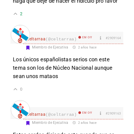
haga que deje de hacer el ridículo pro favor
2
EM Off
#2909164
celtarraa
(@celtarraa)
Miembro de Ejecutiva
2 años hace
Los únicos españolistas serios con este
tema son los de Núcleo Nacional aunque
sean unos mataos
0
EM Off
#2909163
celtarraa
(@celtarraa)
Miembro de Ejecutiva
2 años hace