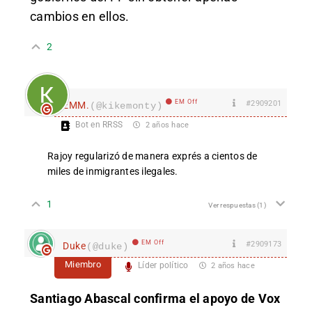
cambios en ellos.
2
EM Off
#2909201
EMM.
(@kikemonty)
Bot en RRSS
2 años hace
Rajoy regularizó de manera exprés a cientos de
miles de inmigrantes ilegales.
1
Ver respuestas
(1)
EM Off
#2909173
Duke
(@duke)
Miembro
Líder político
2 años hace
Santiago Abascal confirma el apoyo de Vox