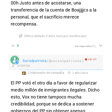
00h Justo antes de acostarse, una
transferencia de la cuenta de Boajjjjcs a la
personal, que el sacrificio merece
recompensa.
Último editado 2 años hace por martinn paz
5
Ver respuestas
(1)
EM Off
Socialpatriota
(@socialpatriota)
#2909250
Colaborador de campaña
2 años hace
El PP votó el otro día a favor de regularizar
medio millón de inmigrantes ilegales. Dicho
esto, Vox no tiene tampoco mucha
credibilidad, porque se dedica a sostener
gobiernos del PP sin obtener apenas