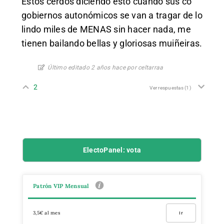
Estos cerdos diciendo esto cuando sus co
gobiernos autonómicos se van a tragar de lo
lindo miles de MENAS sin hacer nada, me
tienen bailando bellas y gloriosas muiñeiras.
Último editado 2 años hace por celtarraa
2
Ver respuestas
(1)
ElectoPanel: vota
Patrón VIP Mensual
3,5€ al mes
Ir