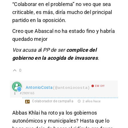
“Colaborar en el problema” no veo que sea
criticable, es más, diría mucho del principal
partido en la oposición.
Creo que Abascal no ha estado fino y habría
quedado mejor
Vox acusa a
l
PP de ser
complice del
gobierno en la acogida de invasores
.
0
EM Off
AntonioCosta
(@antoniocosta)
#2909165
Colaborador de campaña
2 años hace
Abbas Khlai ha roto ya los gobiernos
autonómicos y municipales? Hasta que lo