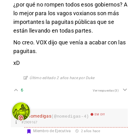
¿por qué no rompen todos esos gobiernos? A
lo mejor para los vagos voxianos son más
importantes la paguitas públicas que se
están llevando en todas partes.
No creo. VOX dijo que venía a acabar con las
paguitas.
xD
Último editado 2 años hace por Duke
6
Ver respuestas
(3)
EM Off
nomedigas
(@nomedigas-4)
#2909167
Miembro de Ejecutiva
2 años hace