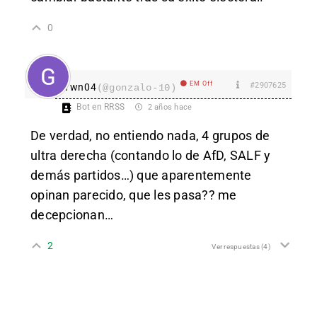
0
EM Off
#2907625
Ywn04
(@gonzalo-10)
Bot en RRSS
2 años hace
De verdad, no entiendo nada, 4 grupos de
ultra derecha (contando lo de AfD, SALF y
demás partidos…) que aparentemente
opinan parecido, que les pasa?? me
decepcionan…
2
Ver respuestas
(4)