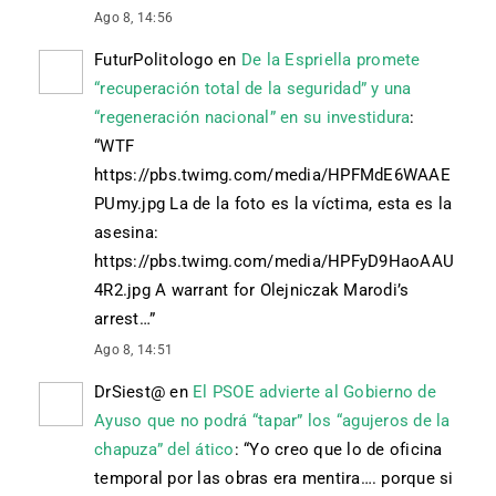
Ago 8, 14:56
FuturPolitologo
en
De la Espriella promete
“recuperación total de la seguridad” y una
“regeneración nacional” en su investidura
:
“
WTF
https://pbs.twimg.com/media/HPFMdE6WAAE
PUmy.jpg La de la foto es la víctima, esta es la
asesina:
https://pbs.twimg.com/media/HPFyD9HaoAAU
4R2.jpg A warrant for Olejniczak Marodi’s
arrest…
”
Ago 8, 14:51
DrSiest@
en
El PSOE advierte al Gobierno de
Ayuso que no podrá “tapar” los “agujeros de la
chapuza” del ático
: “
Yo creo que lo de oficina
temporal por las obras era mentira…. porque si