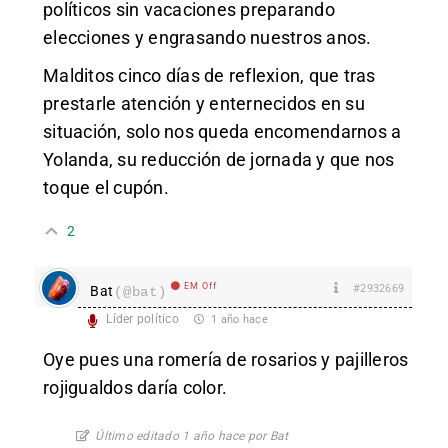
políticos sin vacaciones preparando
elecciones y engrasando nuestros anos.
Malditos cinco días de reflexion, que tras
prestarle atención y enternecidos en su
situación, solo nos queda encomendarnos a
Yolanda, su reducción de jornada y que nos
toque el cupón.
2
EM Off
#2932669
Bat
(@bat)
Líder político
1 año hace
Oye pues una romería de rosarios y pajilleros
rojigualdos daría color.
Último editado 1 año hace por Bat