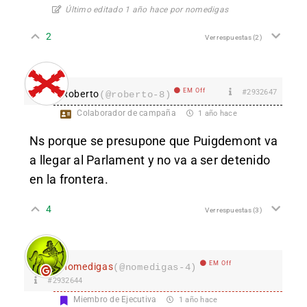
Último editado 1 año hace por nomedigas
2
Ver respuestas
(2)
EM Off
#2932647
Roberto
(@roberto-8)
Colaborador de campaña
1 año hace
Ns porque se presupone que Puigdemont va
a llegar al Parlament y no va a ser detenido
en la frontera.
4
Ver respuestas
(3)
EM Off
nomedigas
(@nomedigas-4)
#2932644
Miembro de Ejecutiva
1 año hace