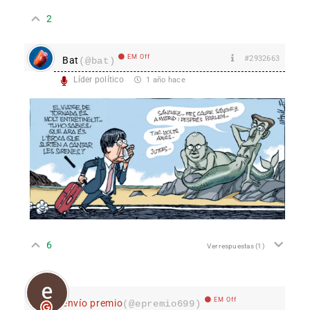
2
EM Off
#2932663
Bat
(@bat)
Líder político
1 año hace
6
Ver respuestas
(1)
EM Off
envío premio
(@epremio699)