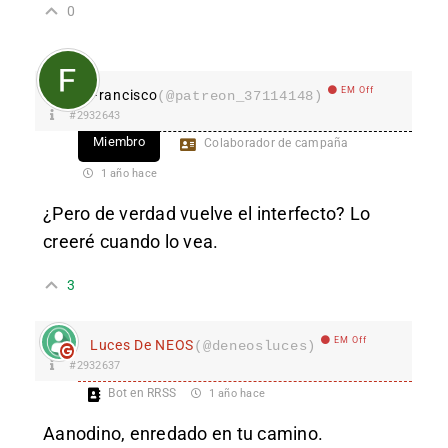
0
EM Off
Francisco
(@patreon_37114148)
#2932643
Miembro
Colaborador de campaña
1 año hace
¿Pero de verdad vuelve el interfecto? Lo
creeré cuando lo vea.
3
EM Off
Luces De NEOS
(@deneosluces)
#2932637
Bot en RRSS
1 año hace
Aanodino, enredado en tu camino.