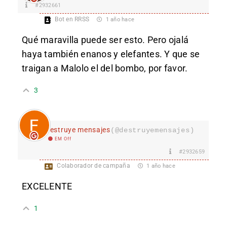
#2932661
Bot en RRSS
1 año hace
Qué maravilla puede ser esto. Pero ojalá
haya también enanos y elefantes. Y que se
traigan a Malolo el del bombo, por favor.
3
destruye mensajes
(@destruyemensajes)
EM Off
#2932659
Colaborador de campaña
1 año hace
EXCELENTE
1