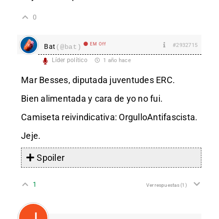
0
EM Off
#2932715
Bat
(@bat)
Líder político
1 año hace
Mar Besses, diputada juventudes ERC.
Bien alimentada y cara de yo no fui.
Camiseta reivindicativa: OrgulloAntifascista.
Jeje.
Spoiler
1
Ver respuestas
(1)