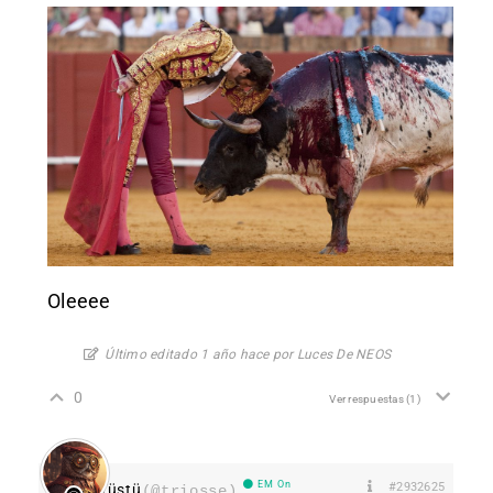
Oleeee
Último editado 1 año hace por Luces De NEOS
0
Ver respuestas
(1)
EM On
#2932625
Tüstü
(@triosse)