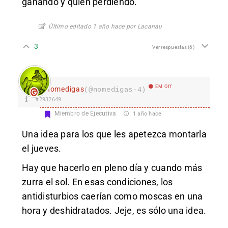
ganando y quien perdiendo.
Último editado 1 año hace por Lacanau
3
Ver respuestas
(6)
EM Off
nomedigas
(@nomedigas-4)
#2932649
Miembro de Ejecutiva
1 año hace
Una idea para los que les apetezca montarla
el jueves.
Hay que hacerlo en pleno día y cuando más
zurra el sol. En esas condiciones, los
antidisturbios caerían como moscas en una
hora y deshidratados. Jeje, es sólo una idea.