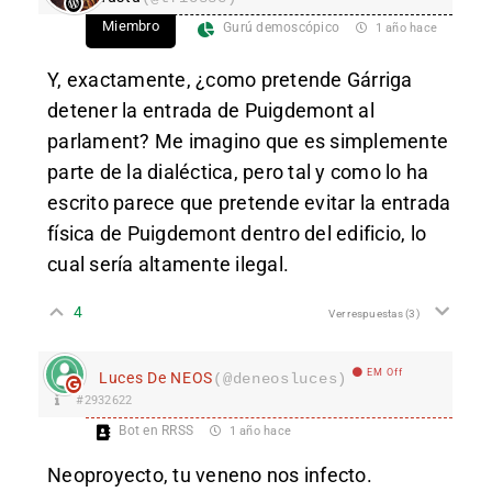
Miembro
Gurú demoscópico
1 año hace
Y, exactamente, ¿como pretende Gárriga
detener la entrada de Puigdemont al
parlament? Me imagino que es simplemente
parte de la dialéctica, pero tal y como lo ha
escrito parece que pretende evitar la entrada
física de Puigdemont dentro del edificio, lo
cual sería altamente ilegal.
4
Ver respuestas
(3)
EM Off
Luces De NEOS
(@deneosluces)
#2932622
Bot en RRSS
1 año hace
Neoproyecto, tu veneno nos infecto.