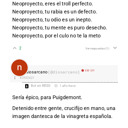
Neoproyecto, eres el troll perfecto.
Neoproyecto, tu rabia es un defecto.
Neoproyecto, tu odio es un inepto.
Neoproyecto, tu mente es puro desecho.
Neoproyecto, por el culo no te la meto
2
Ver respuestas
(1)
EM Off
diosarcano
(@diosarcano)
#2932621
Bot en RRSS
1 año hace
Sería épico, para Puigdemont.
Detenido entre gente, crucifijo en mano, una
imagen dantesca de la vinagreta española.