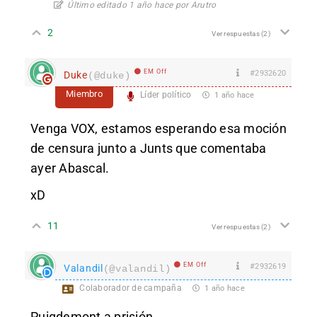
Último editado 1 año hace por Arutro
2
Ver respuestas
(2)
EM Off
#2932620
Duke
(@duke)
Miembro
Líder político
1 año hace
Venga VOX, estamos esperando esa moción
de censura junto a Junts que comentaba
ayer Abascal.
xD
11
Ver respuestas
(2)
EM Off
#2932619
Valandil
(@valandil)
Colaborador de campaña
1 año hace
Puigdemont a prisión.