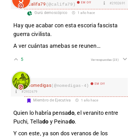
EM Off
#2932691
Califa79
(@califa79)
Gurú demoscópico
1 año hace
Hay que acabar con esta escoria fascista
guerra civilista.
A ver cuántas amebas se reunen…
5
Ver respuestas
(23)
EM Off
nomedigas
(@nomedigas-4)
#2932679
Miembro de Ejecutiva
1 año hace
Quien lo habría pensa
do
, el veranito entre
Puchi, Tella
do
y Peina
do
.
Y con este, ya son dos veranos de los