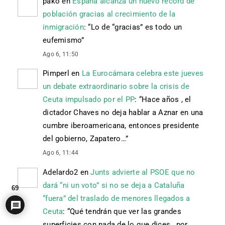
pako
en
España alcanza un nuevo récord de
población gracias al crecimiento de la
inmigración
: “
Lo de “gracias” es todo un
eufemismo
”
Ago 6, 11:50
Pimperl
en
La Eurocámara celebra este jueves
un debate extraordinario sobre la crisis de
Ceuta impulsado por el PP
: “
Hace años , el
dictador Chaves no deja hablar a Aznar en una
cumbre iberoamericana, entonces presidente
del gobierno, Zapatero…
”
Ago 6, 11:44
Adelardo2
en
Junts advierte al PSOE que no
dará “ni un voto” si no se deja a Cataluña
69
“fuera” del traslado de menores llegados a
Ceuta
: “
Qué tendrán que ver las grandes
superficies con nada de lo que dices , por