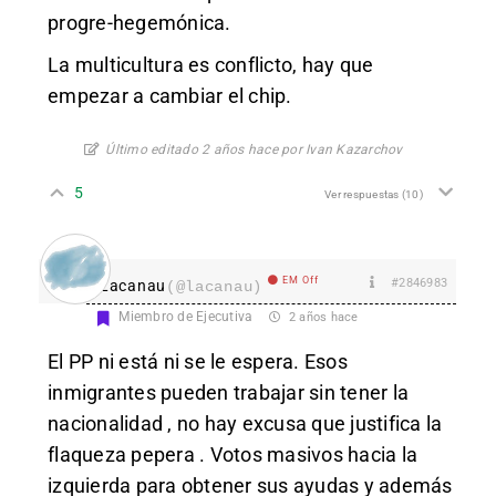
progre-hegemónica.
La multicultura es conflicto, hay que
empezar a cambiar el chip.
Último editado 2 años hace por Ivan Kazarchov
5
Ver respuestas
(10)
EM Off
#2846983
Lacanau
(@lacanau)
Miembro de Ejecutiva
2 años hace
El PP ni está ni se le espera. Esos
inmigrantes pueden trabajar sin tener la
nacionalidad , no hay excusa que justifica la
flaqueza pepera . Votos masivos hacia la
izquierda para obtener sus ayudas y además