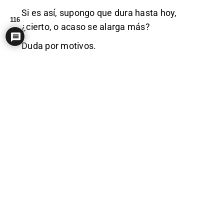
Si es así, supongo que dura hasta hoy,
116
¿cierto, o acaso se alarga más?
Duda por motivos.
0
Ver respuestas
(6)
EM Off
VOX2023 VOX
(@nortevox2023)
#2846961
Miembro
Miembro de Ejecutiva
2 años hace
ULTIMA HORA
@TheObjective_es
Feijóo cree que Puigdemont no debería ir a
prisión: «El PP no tiene ningún interés en que