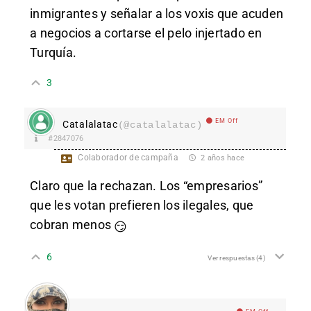
inmigrantes y señalar a los voxis que acuden
a negocios a cortarse el pelo injertado en
Turquía.
3
EM Off
Catalalatac
(@catalalatac)
#2847076
Colaborador de campaña
2 años hace
Claro que la rechazan. Los “empresarios”
que les votan prefieren los ilegales, que
cobran menos
😏
6
Ver respuestas
(4)