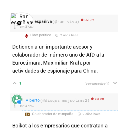
EM Off
Ran españiva
(@ran-viva)
#2847445
Líder político
2 años hace
Detienen a un importante asesor y
colaborador del número uno de AfD
a la
Eurocámara
, Maximilian Krah, por
actividades de espionaje para China.
1
Ver respuestas
(1)
EM Off
Alberto
(@disqus_mujsolzns2)
#2847262
Colaborador de campaña
2 años hace
Boikot a los empresarios que contratan a