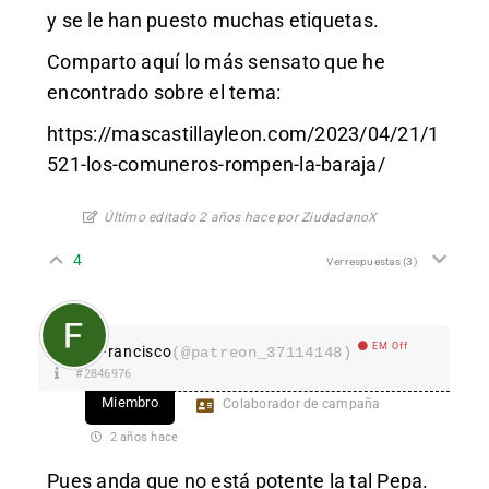
y se le han puesto muchas etiquetas.
Comparto aquí lo más sensato que he
encontrado sobre el tema:
https://mascastillayleon.com/2023/04/21/1
521-los-comuneros-rompen-la-baraja/
Último editado 2 años hace por ZiudadanoX
4
Ver respuestas
(3)
EM Off
Francisco
(@patreon_37114148)
#2846976
Miembro
Colaborador de campaña
2 años hace
Pues anda que no está potente la tal Pepa.