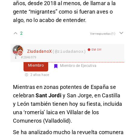
años, desde 2018 al menos, de llamar a la
gente “migrantes” como si fueran aves o
algo, no lo acabo de entender.
2
Ver respuestas
(1)
EM Off
ZiudadanoX
(@ziudadanox)
#2846979
Miembro
Miembro de Ejecutiva
2 años hace
Mientras en zonas potentes de España se
celebran
Sant Jordi
y San Jorge, en Castilla
y León también tienen hoy su fiesta, incluida
una ‘romería’ laica en Villalar de los
Comuneros (Valladolid).
Se ha analizado mucho la revuelta comunera