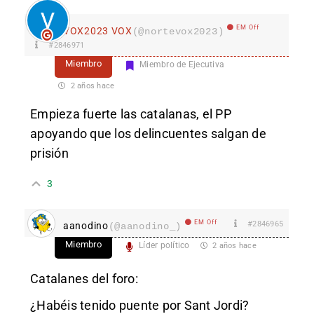
EM Off
VOX2023 VOX
(@nortevox2023)
#2846971
Miembro
Miembro de Ejecutiva
2 años hace
Empieza fuerte las catalanas, el PP
apoyando que los delincuentes salgan de
prisión
3
EM Off
#2846965
aanodino
(@aanodino_)
Miembro
Líder político
2 años hace
Catalanes del foro:
¿Habéis tenido puente por Sant Jordi?