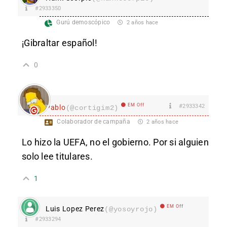
#2933350
Gurú demoscópico
2 años hace
¡Gibraltar español!
0
EM Off
#2933342
Pablo
(@cortigim2)
Colaborador de campaña
2 años hace
Lo hizo la UEFA, no el gobierno. Por si alguien
solo lee titulares.
1
EM Off
Luis Lopez Perez
(@yosoyrojo)
#2933294