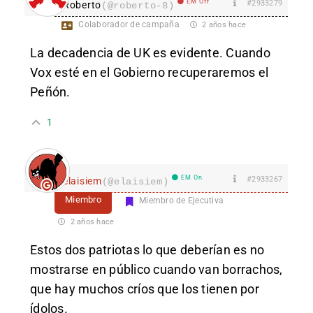
EM Off
#2933279
Roberto
(@roberto-8)
Colaborador de campaña
2 años hace
La decadencia de UK es evidente. Cuando
Vox esté en el Gobierno recuperaremos el
Peñón.
1
EM On
#2933267
elaisiem
(@elaisiem)
Miembro
Miembro de Ejecutiva
2 años hace
Estos dos patriotas lo que deberían es no
mostrarse en público cuando van borrachos,
que hay muchos críos que los tienen por
ídolos.