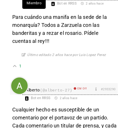
Miembro
Bot en RRSS
2 años hace
Para cuándo una manifa en la sede de la
monarquía? Todos a Zarzuela con las
banderitas y a rezar el rosario. Pídele
cuentas al rey!!!
Último editado 2 años hace por Luis Lopez Perez
1
EM Off
#2933290
Alberto
(@alberto-27)
Bot en RRSS
2 años hace
Cualquier hecho es susceptible de un
comentario por el portavoz de un partido.
Cada comentario un titular de prensa, y cada