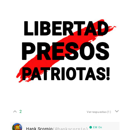
2
Ver respuestas
(1)
EM On
Hank Scorpio
(@hankscorpio)