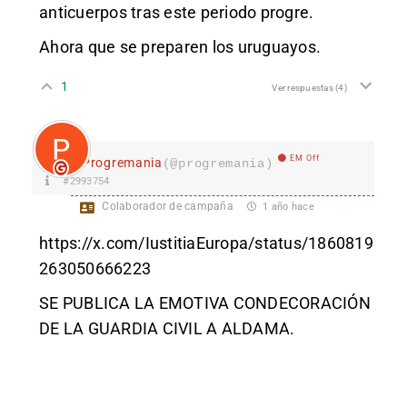
anticuerpos tras este periodo progre.
Ahora que se preparen los uruguayos.
1
Ver respuestas
(4)
EM Off
Progremania
(@progremania)
#2993754
Colaborador de campaña
1 año hace
https://x.com/IustitiaEuropa/status/1860819
263050666223
SE PUBLICA LA EMOTIVA CONDECORACIÓN
DE LA GUARDIA CIVIL A ALDAMA.