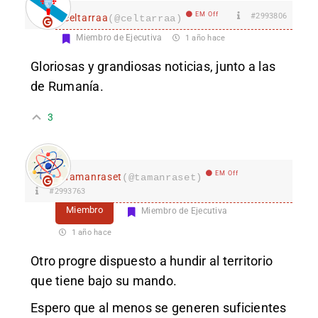
EM Off
#2993806
celtarraa
(@celtarraa)
Miembro de Ejecutiva
1 año hace
Gloriosas y grandiosas noticias, junto a las
de Rumanía.
3
EM Off
Tamanraset
(@tamanraset)
#2993763
Miembro
Miembro de Ejecutiva
1 año hace
Otro progre dispuesto a hundir al territorio
que tiene bajo su mando.
Espero que al menos se generen suficientes