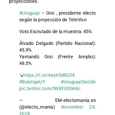
proyecciones.
#Uruguay
– Orsi , presidente electo
según la proyección de TeleVivo
Voto Escrutado de la muestra: 45% ️
Álvado Delgado (Partido Nacional):
45,9%
Yamandú Orsi (Frente Amplio):
49,5%
↘️
https://t.co/6eyh5d8G04
#BalotajeUY
#UruguayDecide
pic.twitter.com/5NXFGShh6c
— EM-electomania.es
(@electo_mania)
November 24,
2024