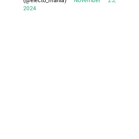
(@electo_mania)
November 25,
2024