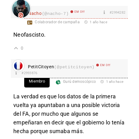
EM Off
#2994282
Nacho
(@nacho-7)
Colaborador de campaña
1 año hace
Neofascisto.
0
EM Off
PetitCitoyen
(@petitcitoyen)
#2993876
Miembro
Gurú demoscópico
1 año hace
La verdad es que los datos de la primera
vuelta ya apuntaban a una posible victoria
del FA, por mucho que algunos se
empeñaran en decir que el gobierno lo tenía
hecha porque sumaba más.