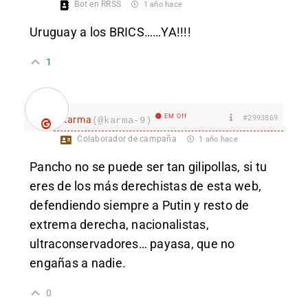
Bot en RRSS
1 año hace
Uruguay a los BRICS……YA!!!!
1
EM Off
#2993869
karma
(@karma-9)
Colaborador de campaña
1 año hace
Pancho no se puede ser tan gilipollas, si tu
eres de los más derechistas de esta web,
defendiendo siempre a Putin y resto de
extrema derecha, nacionalistas,
ultraconservadores… payasa, que no
engañas a nadie.
0