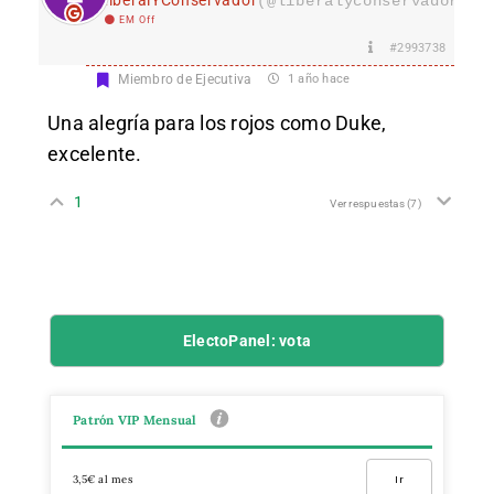
LiberalYConservador
(@liberalyconservador133
EM Off
#2993738
Miembro de Ejecutiva
1 año hace
Una alegría para los rojos como Duke,
excelente.
1
Ver respuestas
(7)
ElectoPanel: vota
Patrón VIP Mensual
3,5€ al mes
Ir