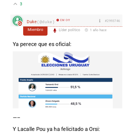
3
EM Off
#2993746
Duke
(@duke)
Miembro
Líder político
1 año hace
Ya perece que es oficial:
—–
Y Lacalle Pou ya ha felicitado a Orsi: