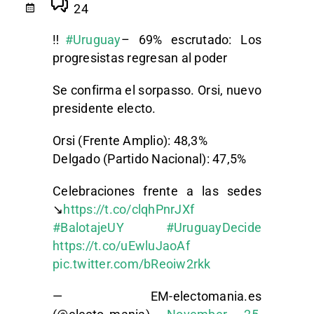
24
‼️
#Uruguay
– 69% escrutado: Los
progresistas regresan al poder
Se confirma el sorpasso. Orsi, nuevo
presidente electo.
Orsi (Frente Amplio): 48,3%
Delgado (Partido Nacional): 47,5%
Celebraciones frente a las sedes
↘️
https://t.co/clqhPnrJXf
#BalotajeUY
#UruguayDecide
https://t.co/uEwluJaoAf
pic.twitter.com/bReoiw2rkk
— EM-electomania.es