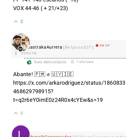
VOX 44-46 ( + 21/+23)
2
EM Off
SastrakaAurrera
(@elposs527)
#2993740
Gurú demoscópico
1 año hace
Abante! 🇵🇲 ✊ 🇺🇾🇮🇪
https://x.com/arkarodriguez/status/1860833
468629798915?
t=q2r6eY0imE0z24R0x4cYEw&s=19
0