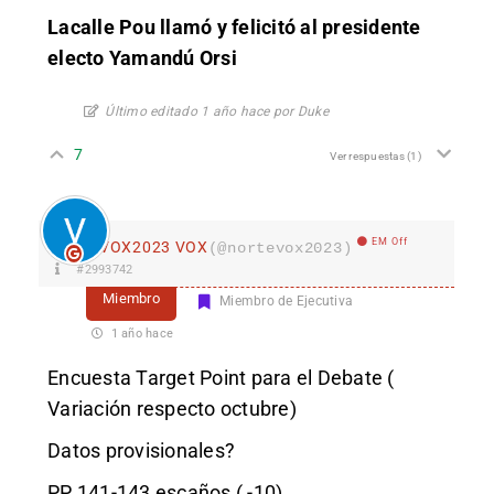
Lacalle Pou llamó y felicitó al presidente
electo Yamandú Orsi
Último editado 1 año hace por Duke
7
Ver respuestas
(1)
EM Off
VOX2023 VOX
(@nortevox2023)
#2993742
Miembro
Miembro de Ejecutiva
1 año hace
Encuesta Target Point para el Debate (
Variación respecto octubre)
Datos provisionales?
PP 141-143 escaños ( -10)