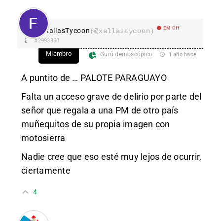
EM Off
XallasTycoon
(@xallastycoon)
#2993850
Miembro
Gurú demoscópico
1 año hace
A puntito de … PALOTE PARAGUAYO
Falta un acceso grave de delirio por parte del
señor que regala a una PM de otro país
muñequitos de su propia imagen con
motosierra
Nadie cree que eso esté muy lejos de ocurrir,
ciertamente
4