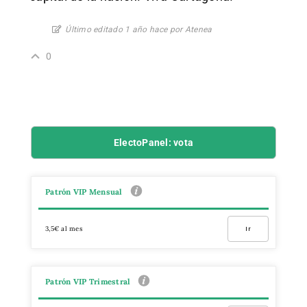
Último editado 1 año hace por Atenea
0
ElectoPanel: vota
Patrón VIP Mensual
3,5€ al mes
Ir
Patrón VIP Trimestral