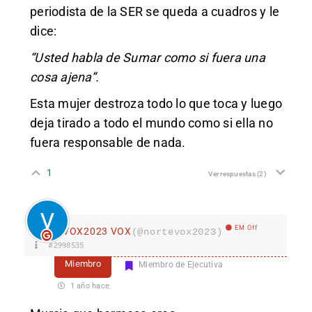
periodista de la SER se queda a cuadros y le
dice:
“Usted habla de Sumar como si fuera una
cosa ajena”.
Esta mujer destroza todo lo que toca y luego
deja tirado a todo el mundo como si ella no
fuera responsable de nada.
1
Ver respuestas
(2)
EM Off
VOX2023 VOX
(@nortevox2023)
#2998535
Miembro
Miembro de Ejecutiva
1 año hace