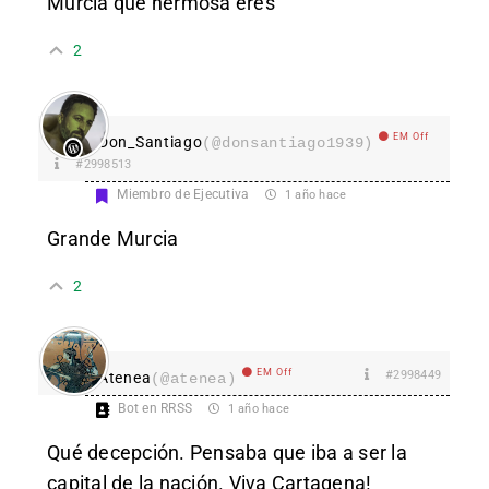
Murcia que hermosa eres
2
EM Off
Don_Santiago
(@donsantiago1939)
#2998513
Miembro de Ejecutiva
1 año hace
Grande Murcia
2
EM Off
#2998449
Atenea
(@atenea)
Bot en RRSS
1 año hace
Qué decepción. Pensaba que iba a ser la
capital de la nación. Viva Cartagena!