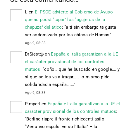
I.
en
El PSOE advierte al Gobierno de Ayuso
que no podrá “tapar” los “agujeros de la
chapuza” del ático
: “
a ti sin embargo te gusta
ser sodomizado por los chicos de Hamas
”
Ago 9, 08:38
DrSiest@
en
España e Italia garantizan a la UE
el carácter provisional de los controles
mutuos
: “
coño… que he buscado en google…. y
si que se los va a tragar…… lo mismo pide
solidaridad a españa….…
”
Ago 9, 08:38
Pimperl
en
España e Italia garantizan a la UE el
carácter provisional de los controles mutuos
:
“
Berlino riapre il fronte richiedenti asilo:
“Verranno espulsi verso l’Italia” – la