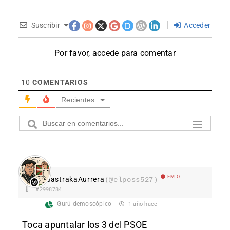
Suscribir
Acceder
Por favor, accede para comentar
10
COMENTARIOS
Recientes
EM Off
SastrakaAurrera
(@elposs527)
#2998784
Gurú demoscópico
1 año hace
Toca apuntalar los 3 del PSOE