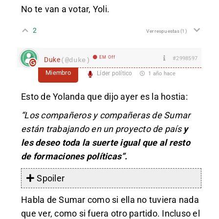
No te van a votar, Yoli.
2
Ver respuestas
(1)
EM Off
#2998597
Duke
(@duke)
Miembro
Líder político
1 año hace
Esto de Yolanda que dijo ayer es la hostia:
“Los compañeros y compañeras de Sumar
están trabajando en un proyecto de país
y
les deseo toda la suerte igual que al resto
de formaciones políticas”.
Spoiler
Habla de Sumar como si ella no tuviera nada
que ver, como si fuera otro partido. Incluso el