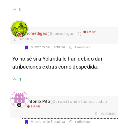
0
EM Off
nomedigas
(@nomedigas-4)
#2998740
Miembro de Ejecutiva
1 año hace
Yo no sé si a Yolanda le han debido dar
atribuciones extras como despedida.
1
Antonio Pito
(@tramitandolaensalada)
EM Off
#2998681
Miembro de Ejecutiva
1 año hace