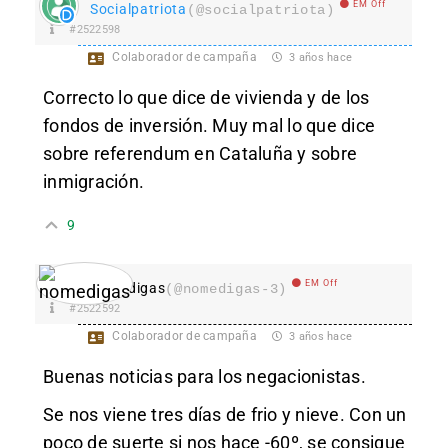
EM Off
Socialpatriota
(@socialpatriota)
#2522598
Colaborador de campaña
3 años hace
Correcto lo que dice de vivienda y de los
fondos de inversión. Muy mal lo que dice
sobre referendum en Cataluña y sobre
inmigración.
9
EM Off
nomedigas
(@nomedigas-3)
#2522592
Colaborador de campaña
3 años hace
Buenas noticias para los negacionistas.
Se nos viene tres días de frio y nieve. Con un
poco de suerte si nos hace -60º, se consigue