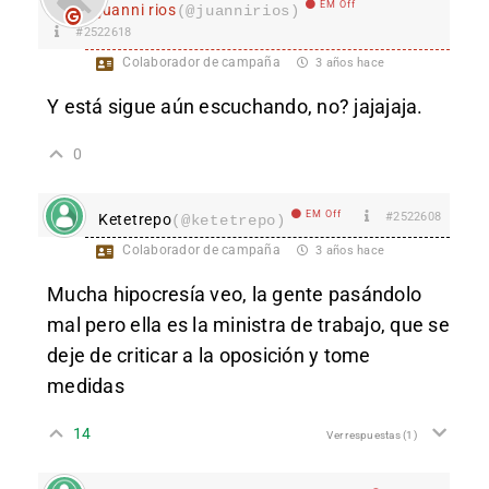
EM Off
juanni rios
(@juannirios)
#2522618
Colaborador de campaña
3 años hace
Y está sigue aún escuchando, no? jajajaja.
0
EM Off
#2522608
Ketetrepo
(@ketetrepo)
Colaborador de campaña
3 años hace
Mucha hipocresía veo, la gente pasándolo
mal pero ella es la ministra de trabajo, que se
deje de criticar a la oposición y tome
medidas
14
Ver respuestas
(1)