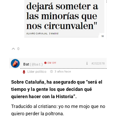
0
EM Off
#2522578
Bat
(@bat)
Líder político
3 años hace
Sobre Cataluña, ha asegurado que “será el
tiempo y la gente los que decidan qué
quieren hacer con la Historia”.
Traducido al cristiano: yo no me mojo que no
quiero perder la poltrona.