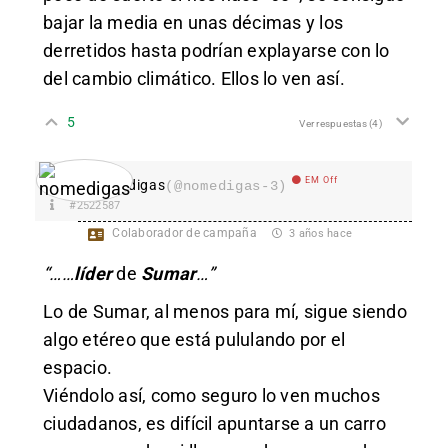
bajar la media en unas décimas y los
derretidos hasta podrían explayarse con lo
del cambio climático. Ellos lo ven así.
5
Ver respuestas
(4)
EM Off
nomedigas
(@nomedigas-3)
#2522587
Colaborador de campaña
3 años hace
“……
líder
de
Sumar
…”
Lo de Sumar, al menos para mí, sigue siendo
algo etéreo que está pululando por el
espacio.
Viéndolo así, como seguro lo ven muchos
ciudadanos, es difícil apuntarse a un carro