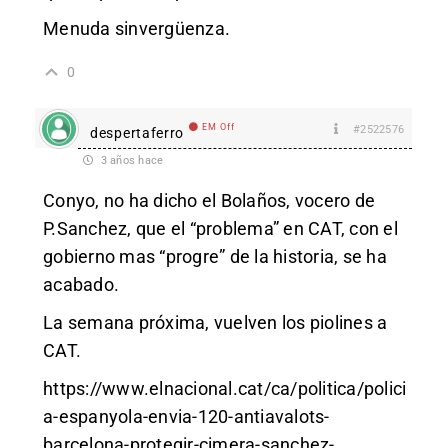
Menuda sinvergüenza.
0
EM Off
#2522576
despertaferro
3 años hace
Conyo, no ha dicho el Bolaños, vocero de
P.Sanchez, que el “problema” en CAT, con el
gobierno mas “progre” de la historia, se ha
acabado.
La semana próxima, vuelven los piolines a
CAT.
https://www.elnacional.cat/ca/politica/polici
a-espanyola-envia-120-antiavalots-
barcelona-protegir-cimera-sanchez-