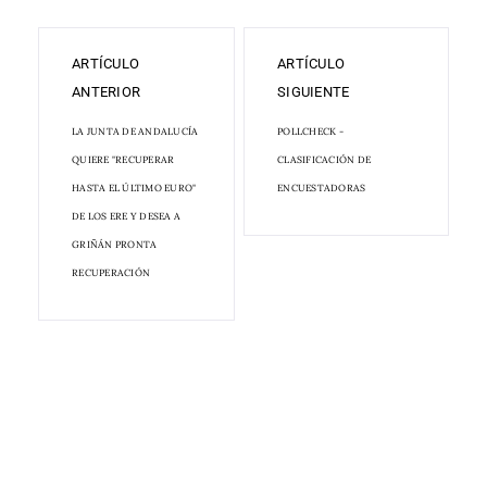
ARTÍCULO
ARTÍCULO
ANTERIOR
SIGUIENTE
LA JUNTA DE ANDALUCÍA
POLLCHECK -
QUIERE "RECUPERAR
CLASIFICACIÓN DE
HASTA EL ÚLTIMO EURO"
ENCUESTADORAS
DE LOS ERE Y DESEA A
GRIÑÁN PRONTA
RECUPERACIÓN