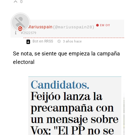
0
EM Off
Mariusspain
(@mariusspain28)
#2522579
Bot en RRSS
3 años hace
Se nota, se siente que empieza la campaña
electoral