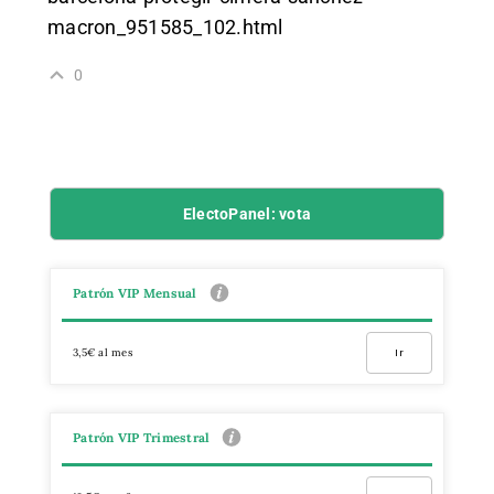
macron_951585_102.html
0
ElectoPanel: vota
Patrón VIP Mensual
3,5€ al mes
Ir
Patrón VIP Trimestral