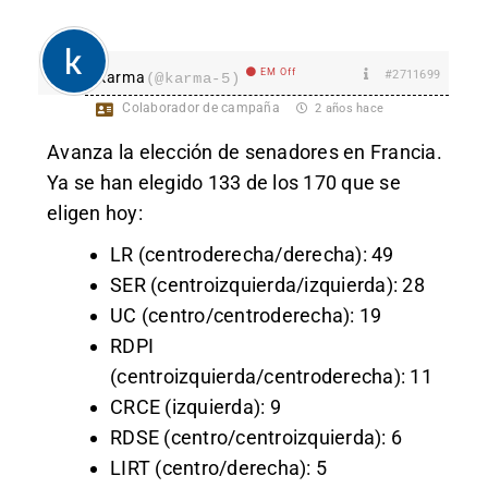
EM Off
#2711699
karma
(@karma-5)
Colaborador de campaña
2 años hace
Avanza la elección de senadores en Francia.
Ya se han elegido 133 de los 170 que se
eligen hoy:
LR (centroderecha/derecha): 49
SER (centroizquierda/izquierda): 28
UC (centro/centroderecha): 19
RDPI
(centroizquierda/centroderecha): 11
CRCE (izquierda): 9
RDSE (centro/centroizquierda): 6
LIRT (centro/derecha): 5