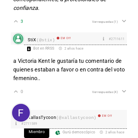
confianza.
3
Ver respuestas
(1)
EM Off
#2711611
StiX
(@stix)
Bot en RRSS
2 años hace
a Victoria Kent le gustaría tu comentario de
quienes estaban a favor o en contra del voto
femenino..
0
Ver respuestas
(4)
EM Off
XallasTycoon
(@xallastycoon)
#2711589
Miembro
Gurú demoscópico
2 años hace