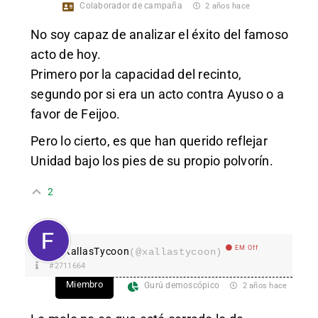
Colaborador de campaña
2 años hace
No soy capaz de analizar el éxito del famoso
acto de hoy.
Primero por la capacidad del recinto,
segundo por si era un acto contra Ayuso o a
favor de Feijoo.
Pero lo cierto, es que han querido reflejar
Unidad bajo los pies de su propio polvorín.
2
EM Off
XallasTycoon
(@xallastycoon)
#2711664
Miembro
Gurú demoscópico
2 años hace