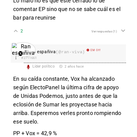
Lo malo no es que esté cerrado lo de
comentar EP sino que no se sabe cuál es el
bar para reunirse
2
Ver respuestas
(1)
EM Off
Ran españiva
(@ran-viva)
#2711661
Líder político
2 años hace
En su caída constante, Vox ha alcanzado
según ElectoPanel la última cifra de apoyo
de Unidas Podemos, justo antes de que la
eclosión de Sumar les proyectase hacia
arriba. Esperemos verles pronto rompiendo
ese suelo.
PP + Vox = 42,9 %