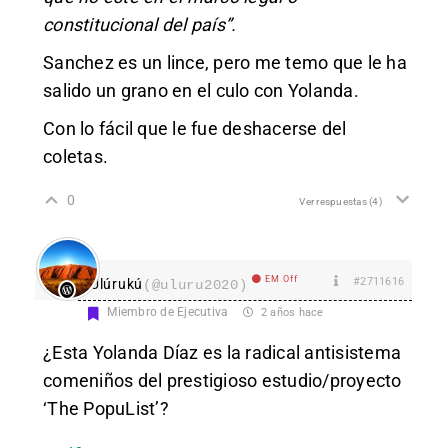
constitucional del país”.
Sanchez es un lince, pero me temo que le ha
salido un grano en el culo con Yolanda.
Con lo fácil que le fue deshacerse del
coletas.
0
Ver respuestas
(4)
EM Off
#2711616
Ulúrukú
(@uluru2020)
Miembro de Ejecutiva
2 años hace
¿Esta Yolanda Díaz es la radical antisistema
comeniños del prestigioso estudio/proyecto
‘The PopuList’?