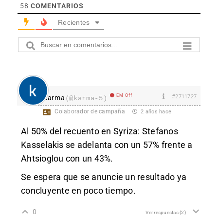
58
COMENTARIOS
Recientes
EM Off
#2711727
karma
(@karma-5)
Colaborador de campaña
2 años hace
Al 50% del recuento en Syriza: Stefanos
Kasselakis se adelanta con un 57% frente a
Ahtsioglou con un 43%.
Se espera que se anuncie un resultado ya
concluyente en poco tiempo.
0
Ver respuestas
(2)