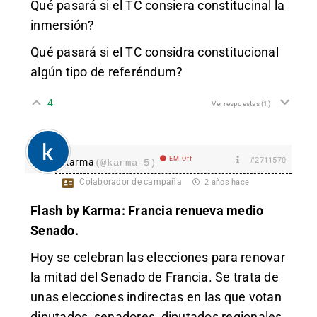
Qué pasará si el TC consiera constitucinal la
inmersión?
Qué pasará si el TC considra constitucional
algún tipo de referéndum?
4
Ver respuestas
(1)
EM Off
#2711570
karma
(@karma-5)
Colaborador de campaña
2 años hace
Flash by Karma: Francia renueva medio
Senado.
Hoy se celebran las elecciones para renovar
la mitad del Senado de Francia. Se trata de
unas elecciones indirectas en las que votan
diputados, senadores, diputados regionales,