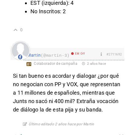
EST (izquierda): 4
No Inscritos: 2
0
EM Off
#2711692
Martin
(@martin-3)
Colaborador de campaña
2 años hace
Si tan bueno es acordar y dialogar ¿por qué
no negocian con PP y VOX, que representan
a 11 millones de españoles, mientras que
Junts no sacó ni 400 mil? Extraña vocación
de diálogo la de esta pija y su banda.
Último editado 2 años hace por Martin