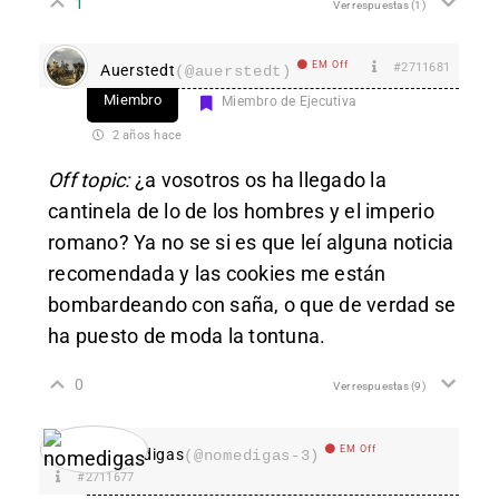
1
Ver respuestas
(1)
EM Off
#2711681
Auerstedt
(@auerstedt)
Miembro
Miembro de Ejecutiva
2 años hace
Off topic:
¿a vosotros os ha llegado la
cantinela de lo de los hombres y el imperio
romano? Ya no se si es que leí alguna noticia
recomendada y las cookies me están
bombardeando con saña, o que de verdad se
ha puesto de moda la tontuna.
0
Ver respuestas
(9)
EM Off
nomedigas
(@nomedigas-3)
#2711677