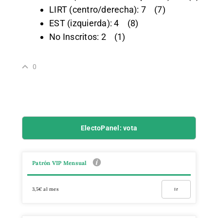
LIRT (centro/derecha): 7 (7)
EST (izquierda): 4 (8)
No Inscritos: 2 (1)
0
ElectoPanel: vota
Patrón VIP Mensual
3,5€ al mes
Ir