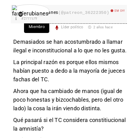
EM Off
fanderubianes
(@patreon_36222350)
#2711579
Miembro
Líder político
2 años hace
Demasiados se han acostumbrado a llamar
ilegal e inconstitucional a lo que no les gusta.
La principal razón es porque ellos mismos
habían puesto a dedo a la mayoría de jueces
fachas del TC.
Ahora que ha cambiado de manos (igual de
poco honestas y bizcochables, pero del otro
lado) la cosa la irán viendo distinta.
Qué pasará si el TC considera constitiucional
la amnistía?