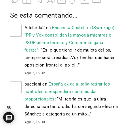
Se está comentando…
Adelardo2
en
Encuesta Castellón (Sym 7ago):
“PP y Vox consolidan la mayoría mientras el
PSOE pierde terreno y Compromís gana
fuerza”
: “
Es lo que tiene ir de muleta del pp,
siempre serás residual.Vox tendría que hacer
oposición frontal al pp, el…
”
Ago 7, 16:32
pucelani
en
España exige a Italia retirar los
controles o responderá con medidas
proporcionales
: “
Mi teoría es que la ultra
derecha con tanto odio ha conseguido elevar a
58
Sánchez a categoría de un mito…
”
Ago 7, 16:30