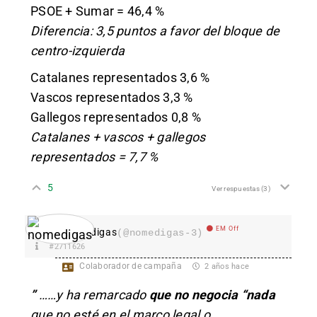
PSOE + Sumar = 46,4 %
Diferencia: 3,5 puntos a favor del bloque de
centro-izquierda
Catalanes representados 3,6 %
Vascos representados 3,3 %
Gallegos representados 0,8 %
Catalanes + vascos + gallegos
representados = 7,7 %
5
Ver respuestas
(3)
EM Off
nomedigas
(@nomedigas-3)
#2711626
Colaborador de campaña
2 años hace
”
……y ha remarcado
que no negocia “nada
que no esté en el marco legal o