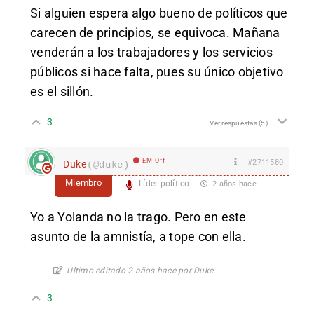
Si alguien espera algo bueno de políticos que
carecen de principios, se equivoca. Mañana
venderán a los trabajadores y los servicios
públicos si hace falta, pues su único objetivo
es el sillón.
3
Ver respuestas
(5)
EM Off
#2711580
Duke
(@duke)
Miembro
Líder político
2 años hace
Yo a Yolanda no la trago. Pero en este
asunto de la amnistía, a tope con ella.
Último editado 2 años hace por Duke
3