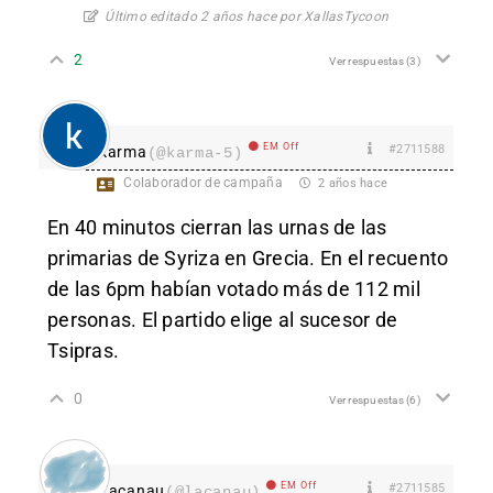
Último editado 2 años hace por XallasTycoon
2
Ver respuestas
(3)
EM Off
#2711588
karma
(@karma-5)
Colaborador de campaña
2 años hace
En 40 minutos cierran las urnas de las
primarias de Syriza en Grecia. En el recuento
de las 6pm habían votado más de 112 mil
personas. El partido elige al sucesor de
Tsipras.
0
Ver respuestas
(6)
EM Off
#2711585
Lacanau
(@lacanau)