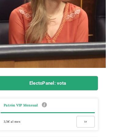
ElectoPanel: vota
Patrón VIP Mensual
3,5€ al mes
Ir