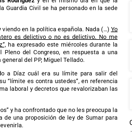
is Rodríguez
y en el mismo día en que la
la Guardia Civil se ha personado en la sede
 viendo en la política española. Nada (…)
Yo
tero es delictivo o no es delictivo. No me
z”,
ha expresado este miércoles durante la
el Pleno del Congreso, en respuesta a una
 general del PP, Miguel Tellado.
do a Díaz cuál era su límite para salir del
u “límite es contra ustedes”, en referencia
rma laboral y decretos que revalorizaban las
dos” y ha confrontado que no les preocupa la
a de una proposición de ley de Sumar para
evenirla.