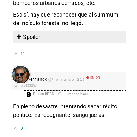
bomberos urbanos cerrados, etc.
Eso sí, hay que reconocer que al súmmum
del ridículo forestal no llegó.
Spoiler
11
EM Off
Fernando
(@fernando-21)
#3123253
Bot en RRSS
11 meses hace
En pleno desastre intentando sacar rédito
político. Es repugnante, sanguijuelas.
8