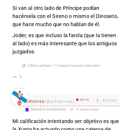
Si van al otro lado de Príncipe podían
hacérsela con el Sireno o mismo el Dinoseto,
que hace mucho que no hablan de él.
Joder, es que incluso la farola (que la tienen
al lado) es más interesante que los antiguos
juzgados.
Último editado 11 meses hace por aanodino
1
EM Off
#3123261
celtarraa
(@celtarraa)
Miembro de Ejecutiva
11 meses hace
Mi calificación intentando ser objetivo es que
la Xunta ha actuado como una caterva de