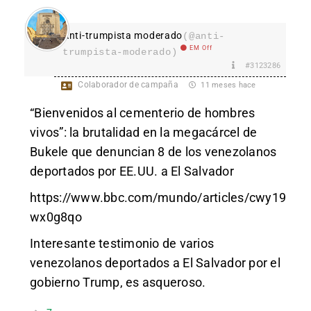
Anti-trumpista moderado
(@anti-
EM Off
trumpista-moderado)
#3123286
Colaborador de campaña
11 meses hace
“Bienvenidos al cementerio de hombres
vivos”: la brutalidad en la megacárcel de
Bukele que denuncian 8 de los venezolanos
deportados por EE.UU. a El Salvador
https://www.bbc.com/mundo/articles/cwy19
wx0g8qo
Interesante testimonio de varios
venezolanos deportados a El Salvador por el
gobierno Trump, es asqueroso.