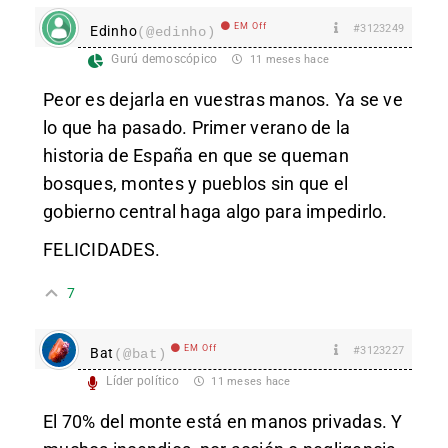
EM Off
#3123249
Edinho
(@edinho)
Gurú demoscópico
11 meses hace
Peor es dejarla en vuestras manos. Ya se ve
lo que ha pasado. Primer verano de la
historia de España en que se queman
bosques, montes y pueblos sin que el
gobierno central haga algo para impedirlo.
FELICIDADES.
7
EM Off
#3123227
Bat
(@bat)
Líder político
11 meses hace
El 70% del monte está en manos privadas. Y