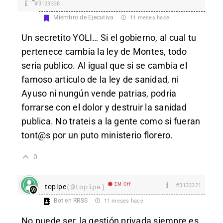
#3123338
Miembro de Ejecutiva
11 meses hace
Un secretito YOLI… Si el gobierno, al cual tu
pertenece cambia la ley de Montes, todo
seria publico. Al igual que si se cambia el
famoso articulo de la ley de sanidad, ni
Ayuso ni nungún vende patrias, podria
forrarse con el dolor y destruir la sanidad
publica. No trateis a la gente como si fueran
tont@s por un puto ministerio florero.
0
EM Off
#3123321
topipe
(@topipe)
Bot en RRSS
11 meses hace
No puede ser, la gestión privada siempre es