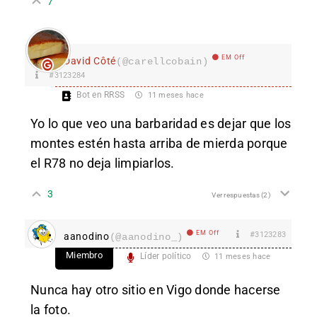
7
EM Off
David Côté
(@carellcobain)
#3123284
Bot en RRSS
11 meses hace
Yo lo que veo una barbaridad es dejar que los
montes estén hasta arriba de mierda porque
el R78 no deja limpiarlos.
3
Ver respuestas
(2)
EM Off
#3123283
aanodino
(@aanodino_)
Miembro
Líder político
11 meses hace
Nunca hay otro sitio en Vigo donde hacerse
la foto.