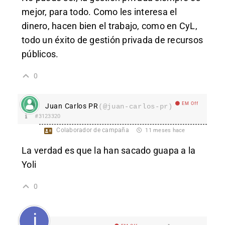
mejor, para todo. Como les interesa el
dinero, hacen bien el trabajo, como en CyL,
todo un éxito de gestión privada de recursos
públicos.
0
EM Off
Juan Carlos PR
(@juan-carlos-pr)
#3123320
Colaborador de campaña
11 meses hace
La verdad es que la han sacado guapa a la
Yoli
0