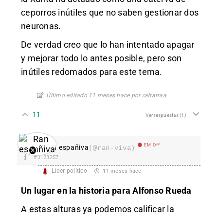
ceporros inútiles que no saben gestionar dos
neuronas.
De verdad creo que lo han intentado apagar
y mejorar todo lo antes posible, pero son
inútiles redomados para este tema.
Último editado 11 meses hace por celtarraa
11
Ver respuestas
(1)
EM Off
Ran españiva
(@ran-viva)
#3123257
Líder político
11 meses hace
Un lugar en la historia para Alfonso Rueda
A estas alturas ya podemos calificar la