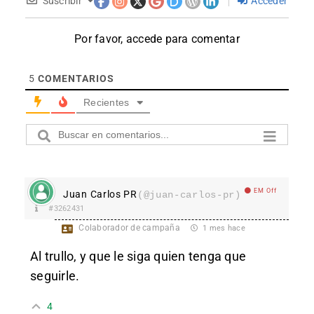
Suscribir
Acceder
Por favor, accede para comentar
5
COMENTARIOS
Recientes
EM Off
Juan Carlos PR
(@juan-carlos-pr)
#3262431
Colaborador de campaña
1 mes hace
Al trullo, y que le siga quien tenga que
seguirle.
4