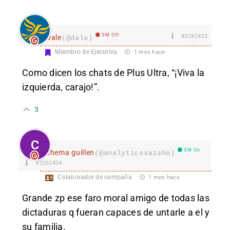
EM Off
#3262425
Dale
(@dale)
Miembro de Ejecutiva
1 mes hace
Como dicen los chats de Plus Ultra, “¡Viva la
izquierda, carajo!”.
3
EM On
chema guillen
(@analyticssaisho)
#3262424
Colaborador de campaña
1 mes hace
Grande zp ese faro moral amigo de todas las
dictaduras q fueran capaces de untarle a el y
su familia.