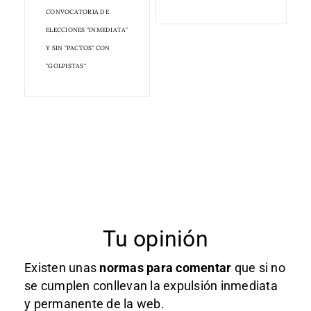
CONVOCATORIA DE
ELECCIONES "INMEDIATA"
Y SIN "PACTOS" CON
"GOLPISTAS"
Tu opinión
Existen unas
normas
para comentar
que si no
se cumplen conllevan la expulsión inmediata
y permanente de la web.