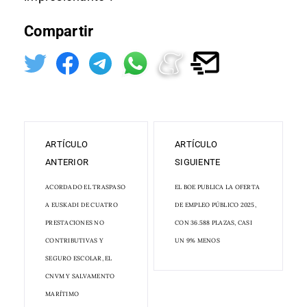
Compartir
ARTÍCULO
ARTÍCULO
ANTERIOR
SIGUIENTE
ACORDADO EL TRASPASO
EL BOE PUBLICA LA OFERTA
A EUSKADI DE CUATRO
DE EMPLEO PÚBLICO 2025,
PRESTACIONES NO
CON 36.588 PLAZAS, CASI
CONTRIBUTIVAS Y
UN 9% MENOS
SEGURO ESCOLAR, EL
CNVM Y SALVAMENTO
MARÍTIMO