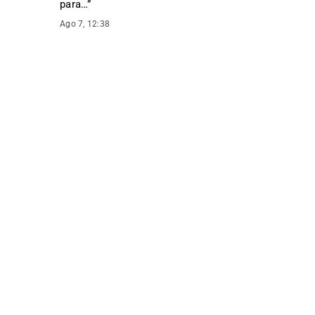
para…
”
Ago 7, 12:38