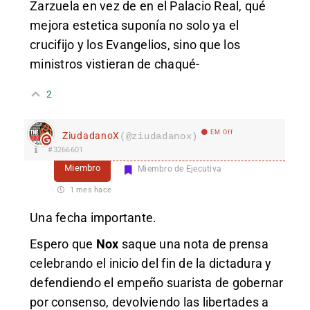
Zarzuela en vez de en el Palacio Real, qué
mejora estetica suponía no solo ya el
crucifijo y los Evangelios, sino que los
ministros vistieran de chaqué-
2
EM Off
ZiudadanoX
(@ziudadanox)
#3266601
Miembro
Miembro de Ejecutiva
1 mes hace
Una fecha importante.
Espero que
Nox
saque una nota de prensa
celebrando el inicio del fin de la dictadura y
defendiendo el empeño suarista de gobernar
por consenso, devolviendo las libertades a