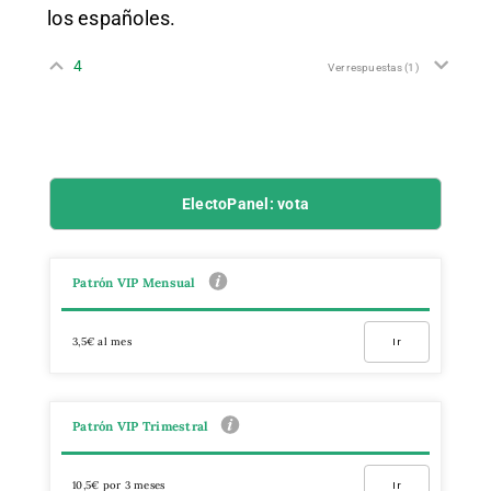
los españoles.
4
Ver respuestas
(1)
ElectoPanel: vota
Patrón VIP Mensual
3,5€ al mes
Ir
Patrón VIP Trimestral
10,5€ por 3 meses
Ir