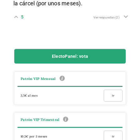
la cárcel (por unos meses).
5
Ver respuestas
(2)
ElectoPanel: vota
Patrón VIP Mensual
3,5€ al mes
Ir
Patrón VIP Trimestral
10,5€ por 3 meses
Ir