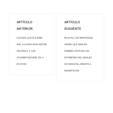
ARTÍCULO
ARTÍCULO
ANTERIOR
SIGUIENTE
CANADÁ (ANGUS REID
EP (27N): LOS ESPAÑOLES
19F): LA DISTANCIA ENTRE
CREEN QUE ESPAÑA
TRUDEAU Y LOS
DEBERÍA APOYAR LOS
CONSERVADORES, EN 3
INTERESES DEL SÁHARA
PUNTOS
OCCIDENTAL FRENTE A
MARRUECOS