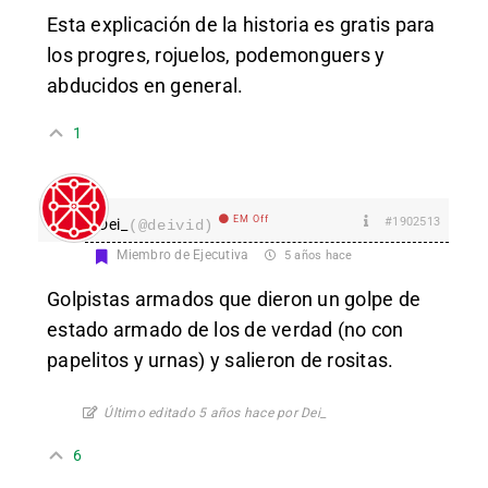
Esta explicación de la historia es gratis para
los progres, rojuelos, podemonguers y
abducidos en general.
1
EM Off
#1902513
Dei_
(@deivid)
Miembro de Ejecutiva
5 años hace
Golpistas armados que dieron un golpe de
estado armado de los de verdad (no con
papelitos y urnas) y salieron de rositas.
Último editado 5 años hace por Dei_
6