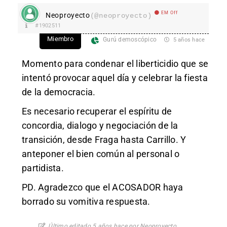
EM Off
Neoproyecto
(@neoproyecto)
#1902511
Miembro
Gurú demoscópico
5 años hace
Momento para condenar el liberticidio que se
intentó provocar aquel día y celebrar la fiesta
de la democracia.
Es necesario recuperar el espíritu de
concordia, dialogo y negociación de la
transición, desde Fraga hasta Carrillo. Y
anteponer el bien común al personal o
partidista.
PD. Agradezco que el ACOSADOR haya
borrado su vomitiva respuesta.
Último editado 5 años hace por Neoproyecto