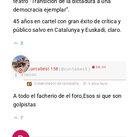
teatro “Transición de la dictadura a una
democracia ejemplar”.
45 años en cartel con gran éxito de crítica y
público salvo en Catalunya y Euskadi, claro.
3
EM Off
Cuntabést 158
(@cuntabest)
#1902441
Colaborador de campaña
5 años hace
A todo el facherio de el foro,Esos si que son
golpistas
7