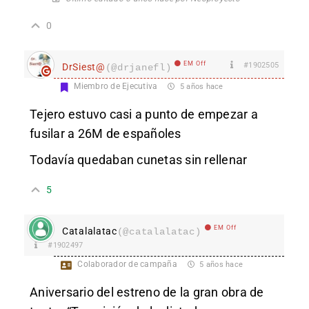
0
EM Off
#1902505
DrSiest@
(@drjanefl)
Miembro de Ejecutiva
5 años hace
Tejero estuvo casi a punto de empezar a
fusilar a 26M de españoles
Todavía quedaban cunetas sin rellenar
5
EM Off
Catalalatac
(@catalalatac)
#1902497
Colaborador de campaña
5 años hace
Aniversario del estreno de la gran obra de