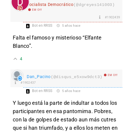
Socialista Democrático
(@dgreyes141003)
EM Off
#1902439
Bot en RRSS
5 años hace
Falta el famoso y misterioso “Elfante
Blanco”.
4
EM Off
Dan_Pacino
(@disqus_e5xow9dct3)
#1902437
Bot en RRSS
5 años hace
Y luego está la parte de indultar a todos los
participantes en esa pantomima. Pobres,
con la de golpes de estado aun más cutres
que si han triumfado, y a ellos los meten en