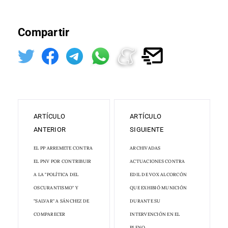
Compartir
ARTÍCULO
ARTÍCULO
ANTERIOR
SIGUIENTE
EL PP ARREMETE CONTRA
ARCHIVADAS
EL PNV POR CONTRIBUIR
ACTUACIONES CONTRA
A LA "POLÍTICA DEL
EDIL DE VOX ALCORCÓN
OSCURANTISMO" Y
QUE EXHIBIÓ MUNICIÓN
"SALVAR" A SÁNCHEZ DE
DURANTE SU
COMPARECER
INTERVENCIÓN EN EL
PLENO