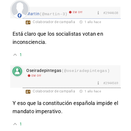
EM Off
#2944608
Martin
(@martin-3)
Colaborador de campaña
1 año hace
Está claro que los socialistas votan en
inconsciencia.
1
Oseiradepintegas
(@oseiradepintegas)
EM Off
#2944569
Colaborador de campaña
1 año hace
Y eso que la constitución española impide el
mandato imperativo.
1