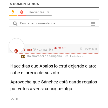
5
COMENTARIOS
Recientes
EM Off
#2944718
karma
(@karma-9)
Colaborador de campaña
1 año hace
Hace días que Abalos lo está dejando claro:
sube el precio de su voto.
Aprovecha que Sánchez está dando regalos
por votos a ver si consigue algo.
0