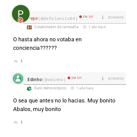
EM Off
#2944505
Pepe
(@defelanitx84)
Colaborador de campaña
1 año hace
O hasta ahora no votaba en
conciencia??????
1
EM Off
#2944504
Edinho
(@edinho)
Gurú demoscópico
1 año hace
O sea que antes no lo hacias. Muy bonito
Abalos, muy bonito
1