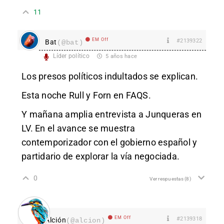
11
EM Off
#2139322
Bat
(@bat)
Líder político
5 años hace
Los presos políticos indultados se explican.
Esta noche Rull y Forn en FAQS.
Y mañana amplia entrevista a Junqueras en
LV. En el avance se muestra
contemporizador con el gobierno español y
partidario de explorar la vía negociada.
0
Ver respuestas
(8)
EM Off
#2139318
Alción
(@alcion)