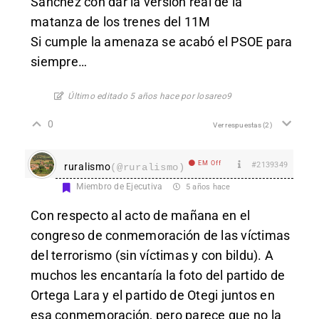
Sánchez con dar la versión real de la
matanza de los trenes del 11M
Si cumple la amenaza se acabó el PSOE para
siempre…
Último editado 5 años hace por losareo9
0
Ver respuestas
(2)
EM Off
#2139349
ruralismo
(@ruralismo)
Miembro de Ejecutiva
5 años hace
Con respecto al acto de mañana en el
congreso de conmemoración de las víctimas
del terrorismo (sin víctimas y con bildu). A
muchos les encantaría la foto del partido de
Ortega Lara y el partido de Otegi juntos en
esa conmemoración, pero parece que no la