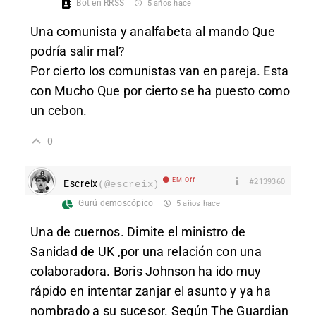
Bot en RRSS
5 años hace
Una comunista y analfabeta al mando Que
podría salir mal?
Por cierto los comunistas van en pareja. Esta
con Mucho Que por cierto se ha puesto como
un cebon.
0
EM Off
#2139360
Escreix
(@escreix)
Gurú demoscópico
5 años hace
Una de cuernos. Dimite el ministro de
Sanidad de UK ,por una relación con una
colaboradora. Boris Johnson ha ido muy
rápido en intentar zanjar el asunto y ya ha
nombrado a su sucesor. Según The Guardian