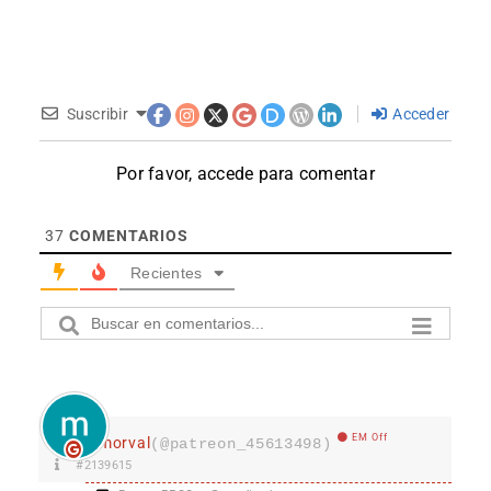
Suscribir
Acceder
Por favor, accede para comentar
37
COMENTARIOS
Recientes
EM Off
morval
(@patreon_45613498)
#2139615