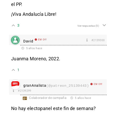
el PP.
¡Viva Andalucía Libre!
3
Ver respuestas
(5)
EM Off
#2139300
David
5 años hace
Juanma Moreno, 2022.
1
EM Off
granAnalista
(@patreon_25139443)
#2139299
Colaborador de campaña
5 años hace
No hay electopanel este fin de semana?