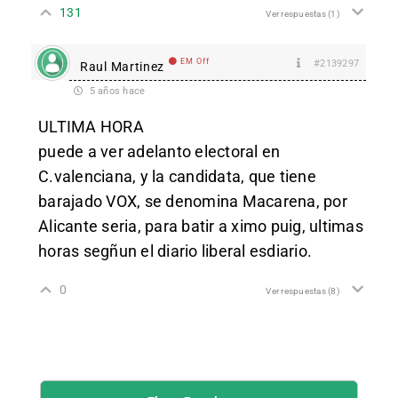
131
Ver respuestas
(1)
EM Off
#2139297
Raul Martinez
5 años hace
ULTIMA HORA
puede a ver adelanto electoral en
C.valenciana, y la candidata, que tiene
barajado VOX, se denomina Macarena, por
Alicante seria, para batir a ximo puig, ultimas
horas segñun el diario liberal esdiario.
0
Ver respuestas
(8)