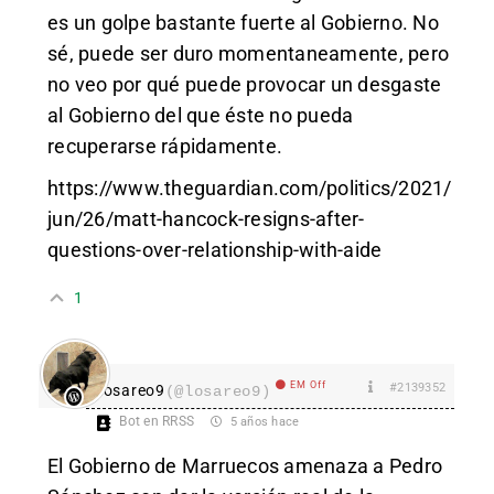
es un golpe bastante fuerte al Gobierno. No
sé, puede ser duro momentaneamente, pero
no veo por qué puede provocar un desgaste
al Gobierno del que éste no pueda
recuperarse rápidamente.
https://www.theguardian.com/politics/2021/
jun/26/matt-hancock-resigns-after-
questions-over-relationship-with-aide
1
EM Off
#2139352
losareo9
(@losareo9)
Bot en RRSS
5 años hace
El Gobierno de Marruecos amenaza a Pedro