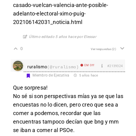
casado-vuelcan-valencia-ante-posible-
adelanto-electoral-ximo-puig-
202106142031_noticia.html
Último editado 5 años hace por Elessar
0
Ver respuestas
(2)
EM Off
#2139324
ruralismo
(@ruralismo)
Miembro de Ejecutiva
5 años hace
Que sorpresa!
No sé si son perspectivas mías ya se que las
encuestas no lo dicen, pero creo que sea a
comer a podemos, recordar que las
encuentras tampoco decían que bng y mm
se iban a comer al PSOe.