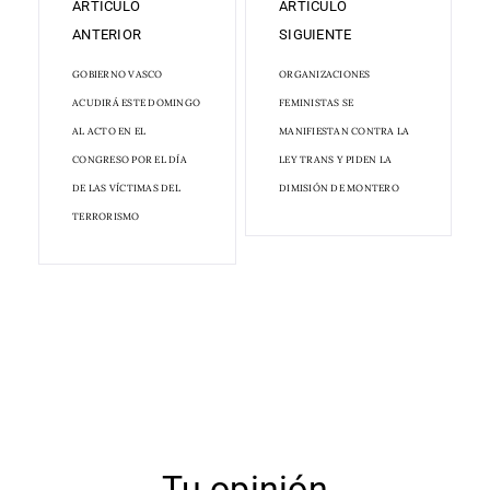
ARTÍCULO
ARTÍCULO
ANTERIOR
SIGUIENTE
GOBIERNO VASCO
ORGANIZACIONES
ACUDIRÁ ESTE DOMINGO
FEMINISTAS SE
AL ACTO EN EL
MANIFIESTAN CONTRA LA
CONGRESO POR EL DÍA
LEY TRANS Y PIDEN LA
DE LAS VÍCTIMAS DEL
DIMISIÓN DE MONTERO
TERRORISMO
Tu opinión