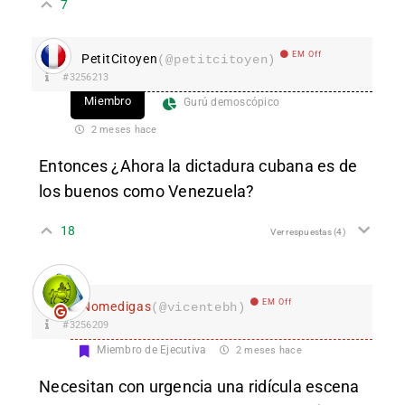
7
EM Off
PetitCitoyen
(@petitcitoyen)
#3256213
Miembro
Gurú demoscópico
2 meses hace
Entonces ¿Ahora la dictadura cubana es de
los buenos como Venezuela?
18
Ver respuestas
(4)
EM Off
Nomedigas
(@vicentebh)
#3256209
Miembro de Ejecutiva
2 meses hace
Necesitan con urgencia una ridícula escena