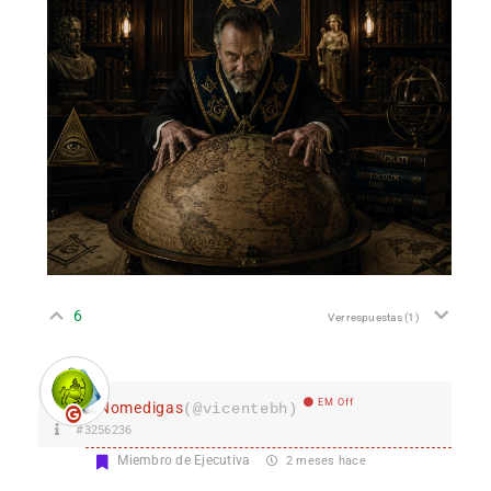
6
Ver respuestas
(1)
EM Off
Nomedigas
(@vicentebh)
#3256236
Miembro de Ejecutiva
2 meses hace