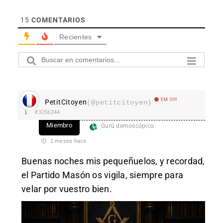
15
COMENTARIOS
Recientes
EM Off
PetitCitoyen
(@petitcitoyen)
#3256244
Miembro
Gurú demoscópico
2 meses hace
Buenas noches mis pequeñuelos, y recordad,
el Partido Masón os vigila, siempre para
velar por vuestro bien.