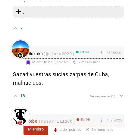
.
7
EM On
#3256232
Ulúrukú
(@uluru2020)
Miembro de Ejecutiva
2 meses hace
Sacad vuestras sucias zarpas de Cuba,
malnacidos.
18
Ver respuestas
(1)
EM Off
#3256225
Rebel
(@psarria1280)
Miembro
Líder político
2 meses hace