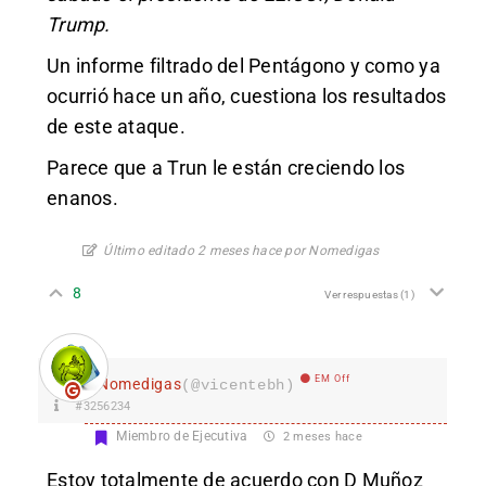
Trump.
Un informe filtrado del Pentágono y como ya
ocurrió hace un año, cuestiona los resultados
de este ataque.
Parece que a Trun le están creciendo los
enanos.
Último editado 2 meses hace por Nomedigas
8
Ver respuestas
(1)
EM Off
Nomedigas
(@vicentebh)
#3256234
Miembro de Ejecutiva
2 meses hace
Estoy totalmente de acuerdo con D Muñoz