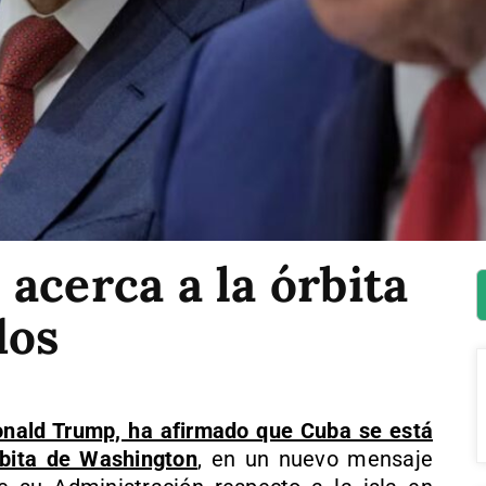
acerca a la órbita
dos
nald Trump, ha afirmado que Cuba se está
rbita de Washington
, en un nuevo mensaje