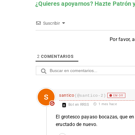
¿Quieres apoyarnos?
Hazte Patrón
y
Suscribir
Por favor, 
2
COMENTARIOS
santico
(@santico-2)
EM Off
1 mes hace
Bot en RRSS
El grotesco payaso bocazas, que en el
eructado de nuevo.