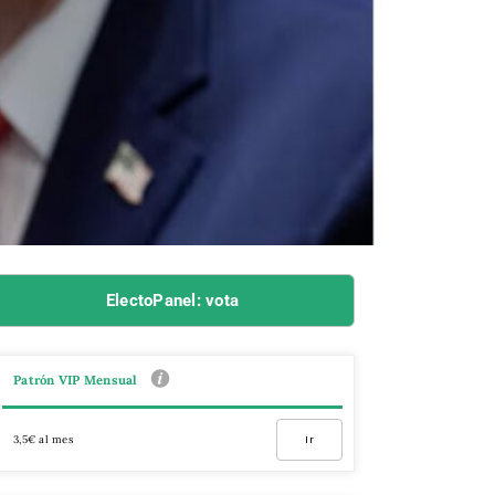
ElectoPanel: vota
Patrón VIP Mensual
3,5€ al mes
Ir