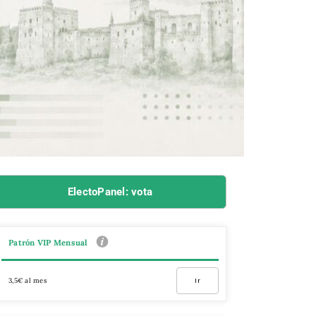
ElectoPanel: vota
Patrón VIP Mensual
3,5€ al mes
Ir