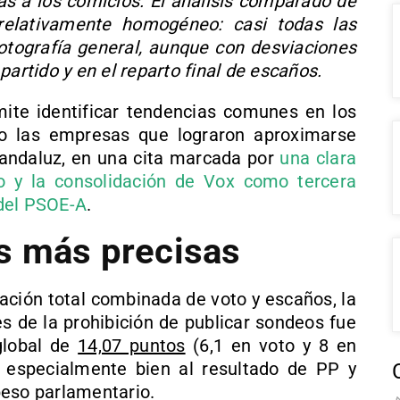
s a los comicios. El análisis comparado de
elativamente homogéneo: casi todas las
otografía general, aunque con desviaciones
partido y en el reparto final de escaños.
mite identificar tendencias comunes en los
mo las empresas que lograron aproximarse
 andaluz, en una cita marcada por
una clara
 y la consolidación de Vox como tercera
 del PSOE-A
.
s más precisas
ación total combinada de voto y escaños, la
es de la prohibición de publicar sondeos fue
global de
14,07 puntos
(6,1 en voto y 8 en
 especialmente bien al resultado de PP y
peso parlamentario.