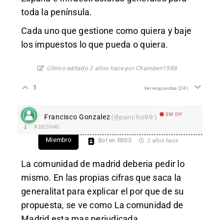
toda la península.
Cada uno que gestione como quiera y baje
los impuestos lo que pueda o quiera.
Último editado 2 años hace por Chamberi1988
1
Ver respuestas
(24)
EM Off
Francisco Gonzalez
(@pancho99)
#2825640
Miembro
Bot en RRSS
2 años hace
La comunidad de madrid deberia pedir lo
mismo. En las propias cifras que saca la
generalitat para explicar el por que de su
propuesta, se ve como La comunidad de
Madrid esta mas perjudicada.