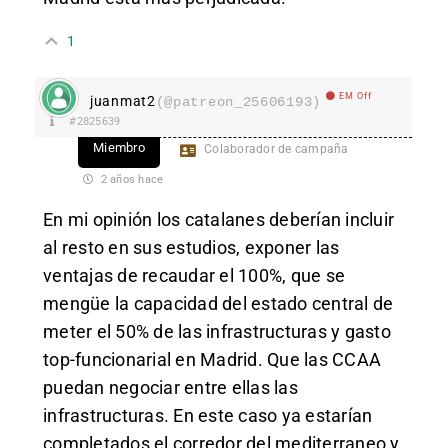
1
EM Off
juanmat2
(@patreon_25606193)
#2825639
Miembro
Colaborador de campaña
2 años hace
En mi opinión los catalanes deberían incluir
al resto en sus estudios, exponer las
ventajas de recaudar el 100%, que se
mengüe la capacidad del estado central de
meter el 50% de las infrastructuras y gasto
top-funcionarial en Madrid. Que las CCAA
puedan negociar entre ellas las
infrastructuras. En este caso ya estarían
completados el corredor del mediterraneo y