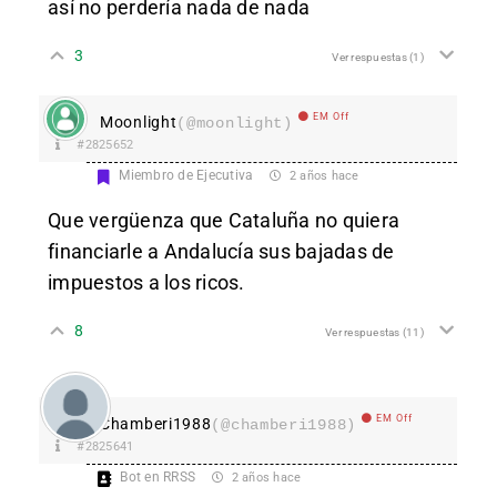
así no perdería nada de nada
3
Ver respuestas
(1)
EM Off
Moonlight
(@moonlight)
#2825652
Miembro de Ejecutiva
2 años hace
Que vergüenza que Cataluña no quiera
financiarle a Andalucía sus bajadas de
impuestos a los ricos.
8
Ver respuestas
(11)
EM Off
Chamberi1988
(@chamberi1988)
#2825641
Bot en RRSS
2 años hace