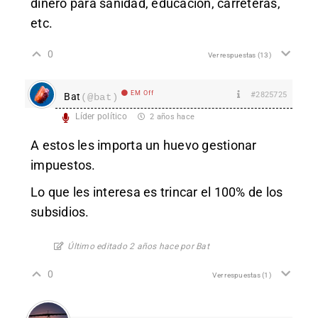
dinero para sanidad, educación, carreteras,
etc.
0
Ver respuestas
(13)
EM Off
#2825725
Bat
(@bat)
Líder político
2 años hace
A estos les importa un huevo gestionar
impuestos.
Lo que les interesa es trincar el 100% de los
subsidios.
Último editado 2 años hace por Bat
0
Ver respuestas
(1)