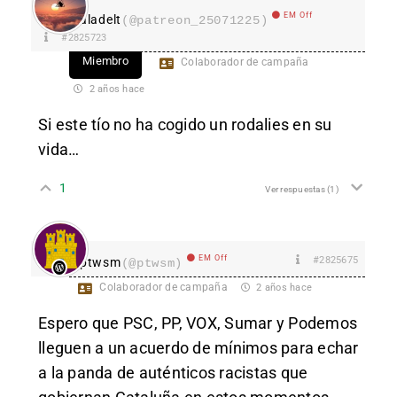
EM Off
aladelt
(@patreon_25071225)
#2825723
Miembro
Colaborador de campaña
2 años hace
Si este tío no ha cogido un rodalies en su
vida…
1
Ver respuestas
(1)
EM Off
#2825675
ptwsm
(@ptwsm)
Colaborador de campaña
2 años hace
Espero que PSC, PP, VOX, Sumar y Podemos
lleguen a un acuerdo de mínimos para echar
a la panda de auténticos racistas que