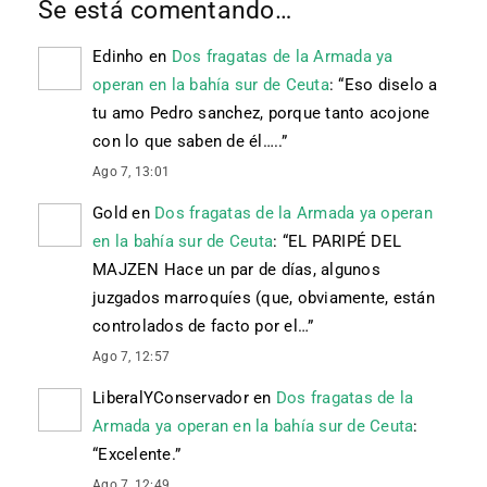
Se está comentando…
Edinho
en
Dos fragatas de la Armada ya
operan en la bahía sur de Ceuta
: “
Eso diselo a
tu amo Pedro sanchez, porque tanto acojone
con lo que saben de él…..
”
Ago 7, 13:01
Gold
en
Dos fragatas de la Armada ya operan
en la bahía sur de Ceuta
: “
EL PARIPÉ DEL
MAJZEN Hace un par de días, algunos
juzgados marroquíes (que, obviamente, están
controlados de facto por el…
”
Ago 7, 12:57
LiberalYConservador
en
Dos fragatas de la
Armada ya operan en la bahía sur de Ceuta
:
“
Excelente.
”
Ago 7, 12:49