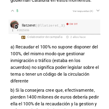
gobiernan Cataluña en estos momentos.
5
Ver respuestas
(4)
EM Off
llatzeret
(@llatzeret_3)
#2825656
Colaborador de campaña
2 años hace
a) Recaudar el 100% no supone disponer del
100%, del mismo modo que gestionar
inmigración o tráfico (estaba en los
acuerdos) no significa poder legislar sobre el
tema o tener un código de la circulación
diferente
b) Si la consejera cree que, efectivamente,
pierden 1400 milones de euros debería pedir
ella el 100% de la recaudación y la gestion y