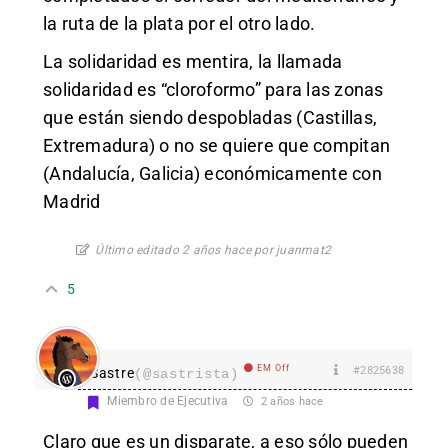
la ruta de la plata por el otro lado.
La solidaridad es mentira, la llamada
solidaridad es “cloroformo” para las zonas
que están siendo despobladas (Castillas,
Extremadura) o no se quiere que compitan
(Andalucía, Galicia) económicamente con
Madrid
Último editado 2 años hace por juanmat2
5
EM Off
#2825638
Sastre
(@sastrista)
Miembro de Ejecutiva
2 años hace
Claro que es un disparate, a eso sólo pueden