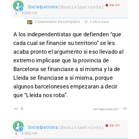
EM Off
Socialpatriota
(@socialpatriota)
#2826105
Colaborador de campaña
2 años hace
A los independentistas que defienden “que
cada cual se financie su territorio” se les
acaba pronto el argumento si eso llevado al
extremo implicase que la provincia de
Barcelona se financiase a sí misma y la de
Lleida se financiase a sí misma, porque
algunos barceloneses empezaran a decir
que “Lleida nos roba”.
0
Ver respuestas
(6)
EM Off
Socialpatriota
(@socialpatriota)
#2826100