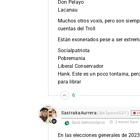
Don Pelayo
Lacanau
Muchos otros voxis, pero son siempr
cuentas del Troll
Están exonerados pese a ser extrem
Socialpatriota
Pobremania
Liberal Conservador
Hank. Este es un poco tontaina, pe
para librar
6
SastrakaAurrera
(@elposs527)
E
2 meses hace
Gurú demoscópico
En las elecciones generales de 2023