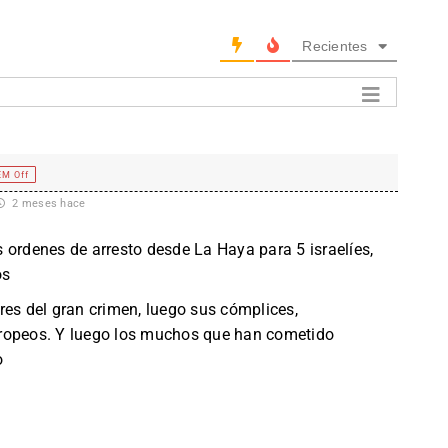
Recientes
EM Off
2 meses hace
 ordenes de arresto desde La Haya para 5 israelíes,
os
res del gran crimen, luego sus cómplices,
uropeos. Y luego los muchos que han cometido
o