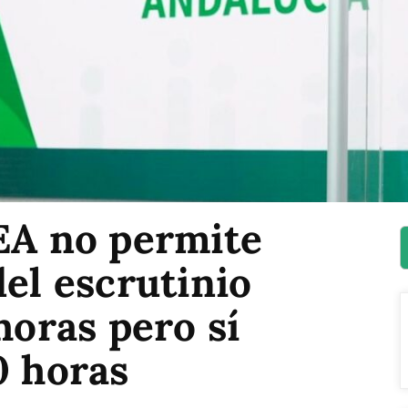
JEA no permite
del escrutinio
horas pero sí
0 horas