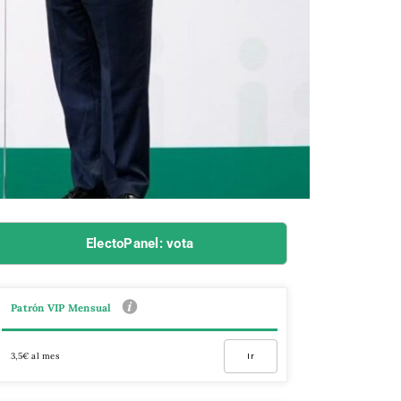
ElectoPanel: vota
Patrón VIP Mensual
3,5€ al mes
Ir