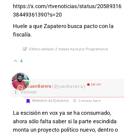
https://x.com/rtvenoticias/status/20589316
38449361390?s=20
Huele a que Zapatero busca pacto con la
fiscalía.
Último editado 2 meses hace por Progremania
4
EM Off
JuanBatera
(@juanbatera)
#3254038
Miembro de Ejecutiva
2 meses hace
La escisión en vox ya se ha consumado,
ahora sólo falta saber si la parte escindida
monta un proyecto político nuevo, dentro o