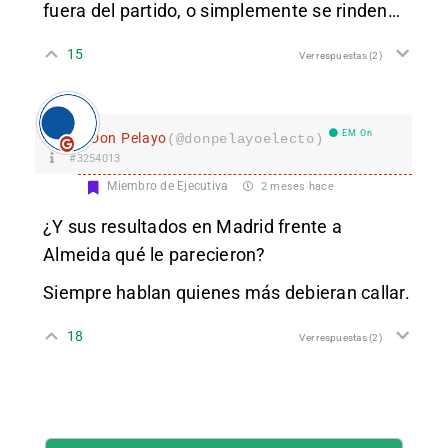
fuera del partido, o simplemente se rinden…
15
Ver respuestas
(2)
EM On
Don Pelayo
(@donpelayoelecto)
#3254013
Miembro de Ejecutiva
2 meses hace
¿Y sus resultados en Madrid frente a
Almeida qué le parecieron?
Siempre hablan quienes más debieran callar.
18
Ver respuestas
(2)