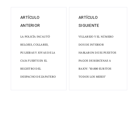
ARTÍCULO
ARTÍCULO
ANTERIOR
SIGUIENTE
LA POLICÍA INCAUTÓ
VILLAREJO Y EL NÚMERO
RELOJES, COLLARES,
DOS DE INTERIOR
PULSERAS Y JOYAS DE LA
HABLARON DE SUPUESTOS
CAJA FUERTE EN EL
PAGOS DE BÁRCENAS A
REGISTRO DEL
RAJOY: "10.000 EURITOS
DESPACHO DE ZAPATERO
TODOS LOS MESES"