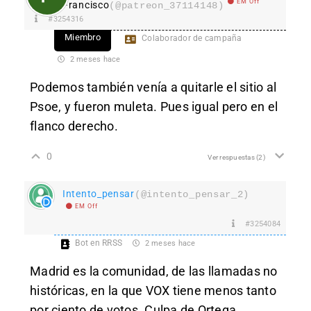
EM Off
Francisco
(@patreon_37114148)
#3254316
Miembro
Colaborador de campaña
2 meses hace
Podemos también venía a quitarle el sitio al
Psoe, y fueron muleta. Pues igual pero en el
flanco derecho.
0
Ver respuestas
(2)
Intento_pensar
(@intento_pensar_2)
EM Off
#3254084
Bot en RRSS
2 meses hace
Madrid es la comunidad, de las llamadas no
históricas, en la que VOX tiene menos tanto
por ciento de votos. Culpa de Ortega.