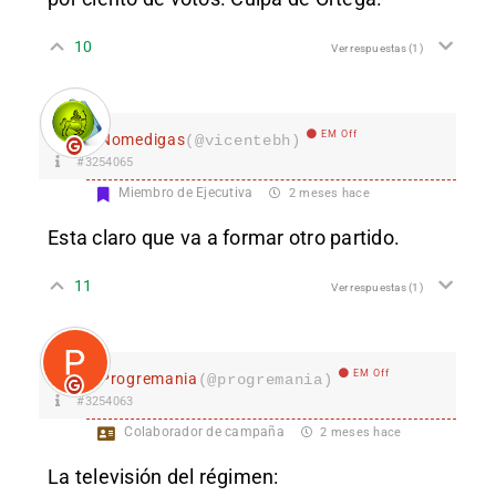
10
Ver respuestas
(1)
EM Off
Nomedigas
(@vicentebh)
#3254065
Miembro de Ejecutiva
2 meses hace
Esta claro que va a formar otro partido.
11
Ver respuestas
(1)
EM Off
Progremania
(@progremania)
#3254063
Colaborador de campaña
2 meses hace
La televisión del régimen: