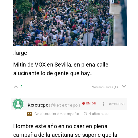
:large
Mitin de VOX en Sevilla, en plena calle,
alucinante lo de gente que hay…
1
Ver respuestas
(4)
EM Off
#2399068
Ketetrepo
(@ketetrepo)
Colaborador de campaña
4 años hace
Hombre este ańo en no caer en plena
campaña de la aceituna se supone que la