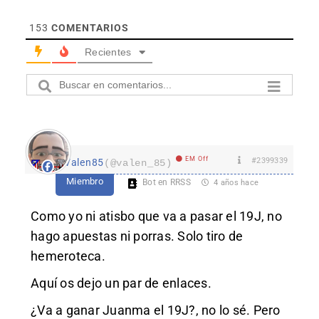
153
COMENTARIOS
Recientes
EM Off
#2399339
Valen85
(@valen_85)
Miembro
Bot en RRSS
4 años hace
Como yo ni atisbo que va a pasar el 19J, no
hago apuestas ni porras. Solo tiro de
hemeroteca.
Aquí os dejo un par de enlaces.
¿Va a ganar Juanma el 19J?, no lo sé. Pero