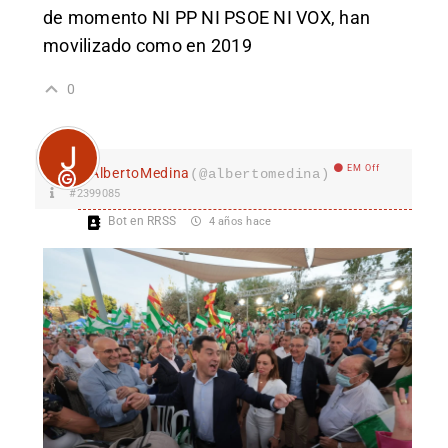
de momento NI PP NI PSOE NI VOX, han
movilizado como en 2019
0
EM Off
AlbertoMedina
(@albertomedina)
#2399085
Bot en RRSS
4 años hace