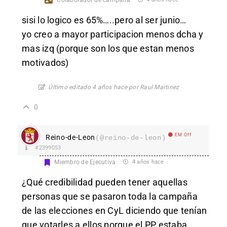
sisi lo logico es 65%…..pero al ser junio…
yo creo a mayor participacion menos dcha y
mas izq (porque son los que estan menos
motivados)
Último editado 4 años hace por Raul Martinez
0
EM Off
Reino-de-Leon
(@reino-de-leon)
#2399053
Miembro de Ejecutiva
4 años hace
¿Qué credibilidad pueden tener aquellas
personas que se pasaron toda la campaña
de las elecciones en CyL diciendo que tenían
que votarles a ellos porque el PP estaba