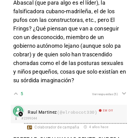
Abascal (que para algo es el líder), la
falsificadora cubano-madrileña, el de los
pufos con las constructoras, etc., pero El
Frings? ¿Qué piensan que van a conseguir
con un desconocido, miembro de un
gobierno autónomo lejano (aunque solo pa
cobrar) y de quien solo han trascendido
chorradas como el de las posturas sexuales
y niños pequeños, cosas que solo existían en
su sórdida imaginación?
5
Ver respuestas
(5)
EM Off
Raul Martinez
(@elrobocot330)
#2399044
Colaborador de campaña
4 años hace