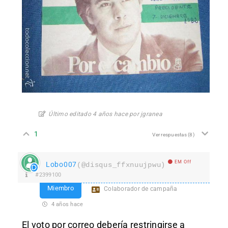
Último editado 4 años hace por jgranea
1
Ver respuestas
(8)
EM Off
Lobo007
(@disqus_ffxnuujpwu)
#2399100
Miembro
Colaborador de campaña
4 años hace
El voto por correo debería restringirse a