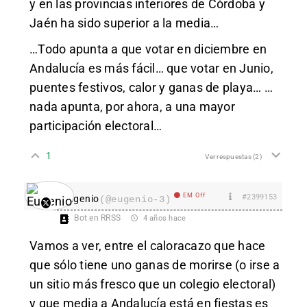
y en las provincias interiores de Córdoba y
Jaén ha sido superior a la media…
…Todo apunta a que votar en diciembre en
Andalucía es más fácil… que votar en Junio,
puentes festivos, calor y ganas de playa… …
nada apunta, por ahora, a una mayor
participación electoral…
1
Ver respuestas
(2)
EM Off
#2399153
Eugenio
(@eugenio-3)
Bot en RRSS
4 años hace
Vamos a ver, entre el caloracazo que hace
que sólo tiene uno ganas de morirse (o irse a
un sitio más fresco que un colegio electoral)
y que media a Andalucía está en fiestas es