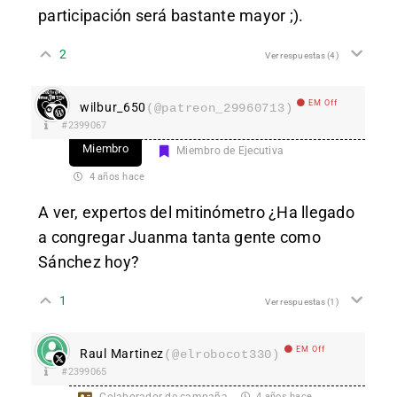
participación será bastante mayor ;).
2
Ver respuestas
(4)
EM Off
wilbur_650
(@patreon_29960713)
#2399067
Miembro
Miembro de Ejecutiva
4 años hace
A ver, expertos del mitinómetro ¿Ha llegado
a congregar Juanma tanta gente como
Sánchez hoy?
1
Ver respuestas
(1)
EM Off
Raul Martinez
(@elrobocot330)
#2399065
Colaborador de campaña
4 años hace