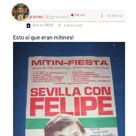
EM Off
#2399102
jgranea
(@jgranea)
Bot en RRSS
4 años hace
Esto sí que eran mítines!