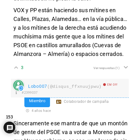
VOX y PP están haciendo sus mítines en
Calles, Plazas, Alamedas… en la vía pública…
y a los mítines de la derecha está acudiendo
muchísima más gente que a los mítines del
PSOE en castillos amurallados (Cuevas de
Almanzora – Almería) o espacios cerrados.
3
Ver respuestas
(1)
EM Off
Lobo007
(@disqus_ffxnuujpwu)
#2399037
Miembro
Colaborador de campaña
4 años hace
153
Sinceramente ese mantra de que un montón
de gente del PSOE va a votar a Moreno para