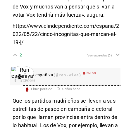
de Vox y muchos van a pensar que si van a
votar Vox tendría más fuerza», augura.
https://www.elindependiente.com/espana/2
022/05/22/cinco-incognitas-que-marcan-el-
19-j/
2
Ver respuestas
(5)
EM Off
Ran españiva
(@ran-viva)
#2399046
Líder político
4 años hace
Que los partidos madrileños se lleven a sus
estrellitas de paseo en campaña electoral
por lo que llaman provincias entra dentro de
lo habitual. Los de Vox, por ejemplo, llevan a