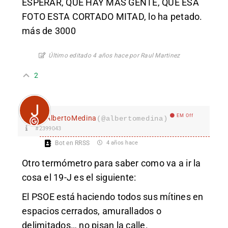
ESPERAR, QUE HAY MAS GENTE, QUE ESA
FOTO ESTA CORTADO MITAD, lo ha petado.
más de 3000
Último editado 4 años hace por Raul Martinez
2
EM Off
AlbertoMedina
(@albertomedina)
#2399043
Bot en RRSS
4 años hace
Otro termómetro para saber como va a ir la
cosa el 19-J es el siguiente:
El PSOE está haciendo todos sus mítines en
espacios cerrados, amurallados o
delimitados… no pisan la calle.