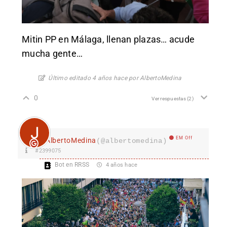
Mitin PP en Málaga, llenan plazas… acude
mucha gente…
Último editado 4 años hace por AlbertoMedina
0
Ver respuestas
(2)
EM Off
AlbertoMedina
(@albertomedina)
#2399075
Bot en RRSS
4 años hace