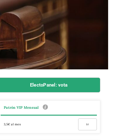
ElectoPanel: vota
Patrón VIP Mensual
3,5€ al mes
Ir