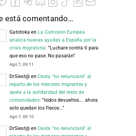
e está comentando…
Gatotoka
en
La Comisión Europea
analiza nuevas ayudas a España por la
crisis migratoria
: “
Luchare contra tí para
que eso no pase. No pasarán
”
Ago 7, 09:11
DrSiest@
en
Ceuta “no renunciará” al
reparto de los menores migrantes y
apela a la solidaridad del resto de
comunidades
: “
todos devueltos…. ahora
solo quedan los flecos…
”
Ago 7, 09:10
DrSiest@
en
Ceuta “no renunciará” al