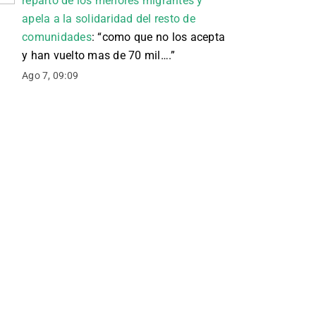
reparto de los menores migrantes y
apela a la solidaridad del resto de
comunidades
: “
como que no los acepta
y han vuelto mas de 70 mil….
”
Ago 7, 09:09