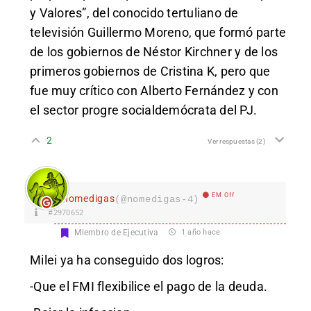
y Valores”, del conocido tertuliano de
televisión Guillermo Moreno, que formó parte
de los gobiernos de Néstor Kirchner y de los
primeros gobiernos de Cristina K, pero que
fue muy crítico con Alberto Fernández y con
el sector progre socialdemócrata del PJ.
2
Ver respuestas
(2)
EM Off
nomedigas
(@nomedigas-4)
#2970652
Miembro de Ejecutiva
1 año hace
Milei ya ha conseguido dos logros:
-Que el FMI flexibilice el pago de la deuda.