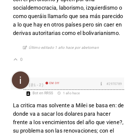
socialdemocracia, laborismo, izquierdismo o
como queráis llamarlo que sea más parecido
a lo que hay en otros países pero sin caer en
derivas autoritarias como el bolivarianismo.
Último editado 1 año hace por abetoman
0
EM Off
#2970789
i
(@i-2)
Bot en RRSS
1 año hace
La critica mas solvente a Milei se basa en: de
donde va a sacar los dolares para hacer
frente a los vencimientos del año que viene?,
su problema son las renovaciones; con el