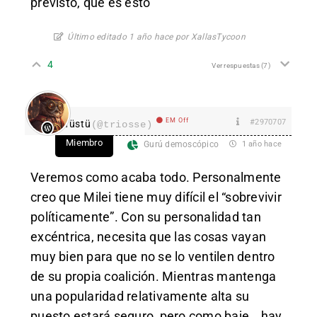
previsto, que es esto
Último editado 1 año hace por XallasTycoon
4
Ver respuestas
(7)
EM Off
#2970707
Tüstü
(@triosse)
Miembro
Gurú demoscópico
1 año hace
Veremos como acaba todo. Personalmente
creo que Milei tiene muy difícil el “sobrevivir
políticamente”. Con su personalidad tan
excéntrica, necesita que las cosas vayan
muy bien para que no se lo ventilen dentro
de su propia coalición. Mientras mantenga
una popularidad relativamente alta su
puesto estará seguro, pero como baje… hay