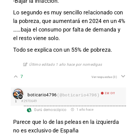
-Bajar la infaccion.
Lo segundo es muy sencillo relacionado con
la pobreza, que aumentará en 2024 en un 4%
……baja el consumo por falta de demanda y
el resto viene solo.
Todo se explica con un 55% de pobreza.
Último editado 1 año hace por nomedigas
7
Ver respuestas
(3)
EM Off
boticario4796
(@boticario4796)
#2970649
Gurú demoscópico
1 año hace
Parece que lo de las peleas en la izquierda
no es exclusivo de España