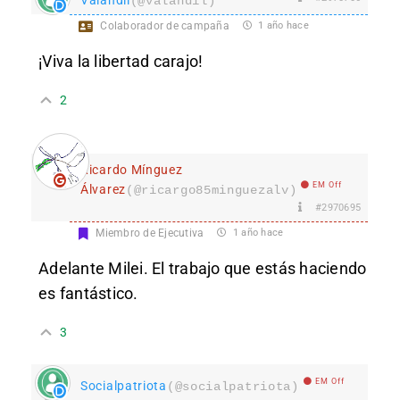
Valandil
(@valandil)
Colaborador de campaña
1 año hace
¡Viva la libertad carajo!
2
Ricardo Mínguez
EM Off
Álvarez
(@ricargo85minguezalv)
#2970695
Miembro de Ejecutiva
1 año hace
Adelante Milei. El trabajo que estás haciendo
es fantástico.
3
EM Off
Socialpatriota
(@socialpatriota)