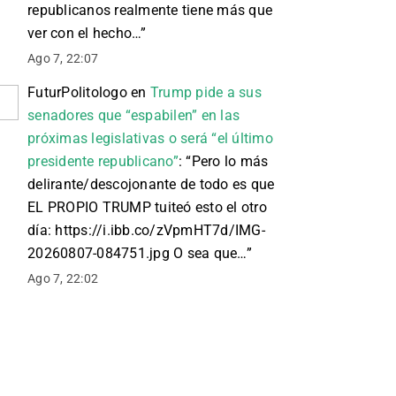
republicanos realmente tiene más que
ver con el hecho…
”
Ago 7, 22:07
FuturPolitologo
en
Trump pide a sus
senadores que “espabilen” en las
próximas legislativas o será “el último
presidente republicano”
: “
Pero lo más
delirante/descojonante de todo es que
EL PROPIO TRUMP tuiteó esto el otro
día: https://i.ibb.co/zVpmHT7d/IMG-
20260807-084751.jpg O sea que…
”
Ago 7, 22:02