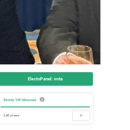
ElectoPanel: vota
Patrón VIP Mensual
3,5€ al mes
Ir