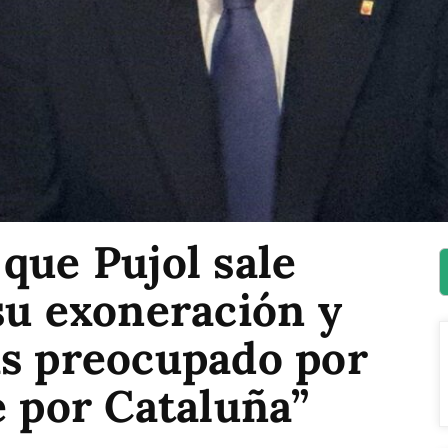
que Pujol sale
su exoneración y
ás preocupado por
e por Cataluña”