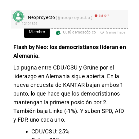
EM Off
Neoproyecto
(@neoproyecto)
#2104829
Miembro
Gurú demoscópico
5 años hace
Flash by Neo: los democristianos lideran en
Alemania.
La pugna entre CDU/CSU y Grüne por el
liderazgo en Alemania sigue abierta. En la
nueva encuesta de KANTAR bajan ambos 1
punto, lo que hace que los democristianos
mantengan la primera posición por 2.
También baja Linke (-1%). Y suben SPD, AfD
y FDP, uno cada uno.
CDU/CSU: 25%