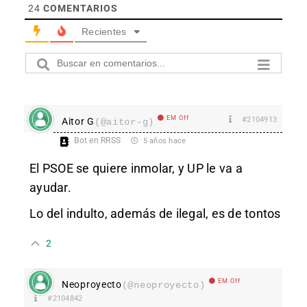
24
COMENTARIOS
Recientes
EM Off
#2104913
Aitor G
(@aitor-g)
Bot en RRSS
5 años hace
El PSOE se quiere inmolar, y UP le va a
ayudar.
Lo del indulto, además de ilegal, es de tontos
2
EM Off
Neoproyecto
(@neoproyecto)
#2104842