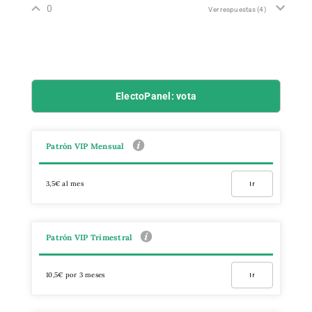
0
Ver respuestas
(4)
ElectoPanel: vota
Patrón VIP Mensual
3,5€ al mes
Ir
Patrón VIP Trimestral
10,5€ por 3 meses
Ir