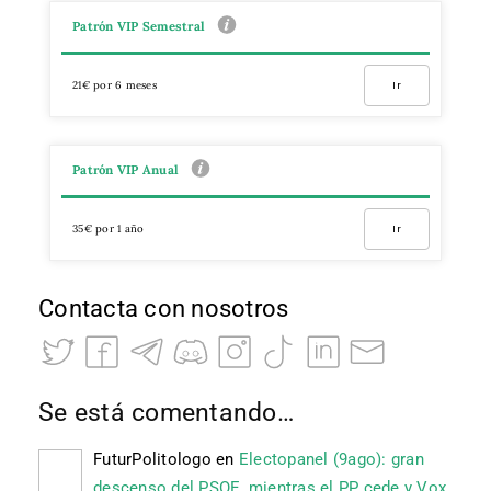
Patrón VIP Semestral
21€ por 6 meses
Ir
Patrón VIP Anual
35€ por 1 año
Ir
Contacta con nosotros
Se está comentando…
FuturPolitologo
en
Electopanel (9ago): gran
descenso del PSOE, mientras el PP cede y Vox