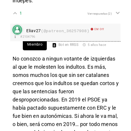
indepes.
1
Ver respuestas
(2)
EM Off
Eliav27
(@patreon_36257908)
#2104796
Miembro
Bot en RRSS
5 años hace
No conozco a ningun votante de izquierdas
al que le molesten los indultos. Es más,
somos muchos los que sin ser catalanes
creemos que los indultos se quedan cortos y
que las sentencias fueron
desproporcionadas. En 2019 el PSOE ya
había pactado supuestamente con ERC y le
fue bien en autonómicas. Si ahora le va mal,
o bien, será como en 2019… por todo menos