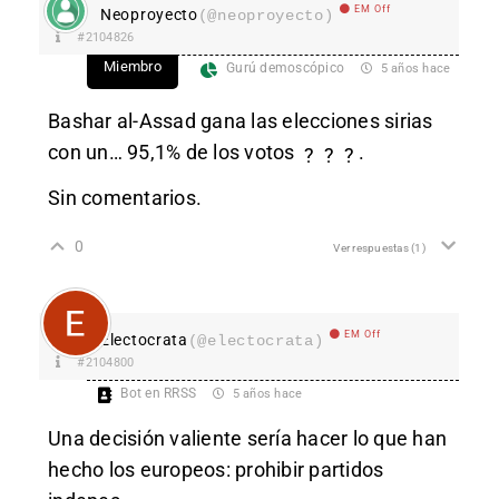
EM Off
Neoproyecto
(@neoproyecto)
#2104826
Miembro
Gurú demoscópico
5 años hace
Bashar al-Assad gana las elecciones sirias
con un… 95,1% de los votos
.
?
?
?
Sin comentarios.
0
Ver respuestas
(1)
EM Off
Electocrata
(@electocrata)
#2104800
Bot en RRSS
5 años hace
Una decisión valiente sería hacer lo que han
hecho los europeos: prohibir partidos