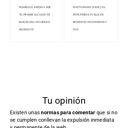
PISARELLO ASPIRA A SER
ELECTOPANEL (21DIC): EL
"EL PRIMER ALCALDE DE
PSOE PIERDE FUELLE EN
BARCELONA DE ORIGEN
BENEFICIO DE PODEMOS Y
MIGRANTE"
VOX
Tu opinión
Existen unas
normas
para comentar
que si no
se cumplen conllevan la expulsión inmediata
y permanente de la web.