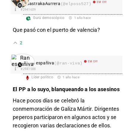
EM Off
SastrakaAurrera
(@elposs527)
#2941609
Gurú demoscópico
1 año hace
Que pasó con el puerto de valencia?
2
EM Off
Ran españiva
(@ran-viva)
#2941588
Líder político
1 año hace
El PP a lo suyo, blanqueando a los asesinos
Hace pocos días se celebró la
conmemoración de Galiza Mártir. Dirigentes
peperos participaron en algunos actos y se
recogieron varias declaraciones de ellos.