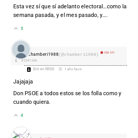
Esta vez sí que sí adelanto electoral…como la
semana pasada, y el mes pasado, y….
3
EM Off
Chamberi1988
(@chamberi1988)
#2941546
Bot en RRSS
1 año hace
Jajajaja
Don PSOE a todos estos se los folla como y
cuando quiera.
4