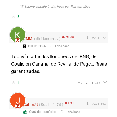
Último editado 1 año hace por Ran españiva
3
EM Off
#2941572
EMM.
(@kikemonty)
Bot en RRSS
1 año hace
Todavía faltan los lloriqueos del BNG, de
Coalición Canaria, de Revilla, de Page… Risas
garantizadas.
5
Ver respuestas
(2)
EM Off
#2941562
Califa79
(@califa79)
Gurú demoscópico
1 año hace