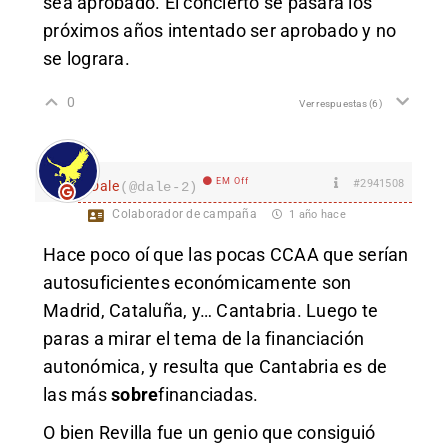
sea aprobado. El concierto se pasara los
próximos años intentado ser aprobado y no
se lograra.
0
Ver respuestas
(6)
EM Off
#2941508
Dale
(@dale-2)
Colaborador de campaña
1 año hace
Hace poco oí que las pocas CCAA que serían
autosuficientes económicamente son
Madrid, Cataluña, y… Cantabria. Luego te
paras a mirar el tema de la financiación
autonómica, y resulta que Cantabria es de
las más
sobre
financiadas.
O bien Revilla fue un genio que consiguió