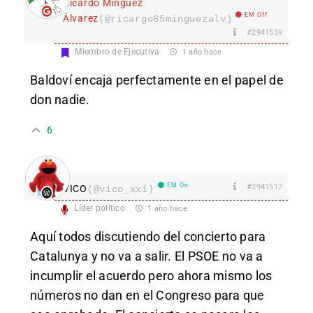
Ricardo Mínguez
EM Off
Álvarez
(@ricargo85minguezalv)
#2941539
Miembro de Ejecutiva
1 año hace
Baldoví encaja perfectamente en el papel de
don nadie.
6
EM On
#2941517
VICO
(@vico_xxi)
Líder político
1 año hace
Aquí todos discutiendo del concierto para
Catalunya y no va a salir. El PSOE no va a
incumplir el acuerdo pero ahora mismo los
números no dan en el Congreso para que