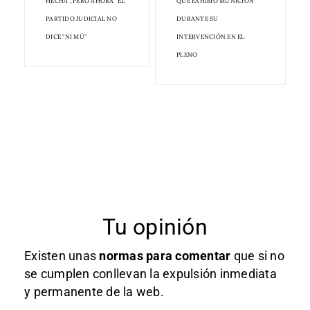
HECHA", PERO AHORA "EL
QUE EXHIBIÓ MUNICIÓN
PARTIDO JUDICIAL NO
DURANTE SU
DICE "NI MÚ"
INTERVENCIÓN EN EL
PLENO
Tu opinión
Existen unas
normas
para comentar
que si no
se cumplen conllevan la expulsión inmediata
y permanente de la web.