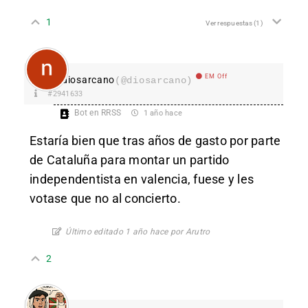
1
Ver respuestas
(1)
EM Off
diosarcano
(@diosarcano)
#2941633
Bot en RRSS
1 año hace
Estaría bien que tras años de gasto por parte
de Cataluña para montar un partido
independentista en valencia, fuese y les
votase que no al concierto.
Último editado 1 año hace por Arutro
2