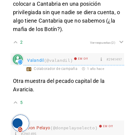
colocar a Cantabria en una posición
privilegiada sin que nadie se diera cuenta, o
algo tiene Cantabria que no sabemos (¿la
mafia de los Botín?).
2
Ver respuestas
(2)
EM Off
#2941497
Valandil
(@valandil)
Colaborador de campaña
1 año hace
Otra muestra del pecado capital de la
Avaricia.
5
EM Off
Don Pelayo
(@donpelayoelecto)
#2941495