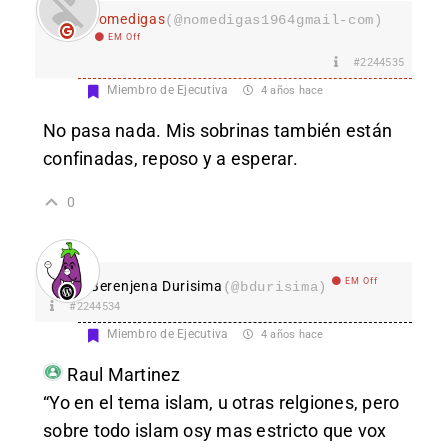
nomedigas
(@nomedigas1964gmail-com)
EM Off
#2244535
Miembro de Ejecutiva
4 años hace
No pasa nada. Mis sobrinas también están
confinadas, reposo y a esperar.
0
EM Off
Berenjena Durisima
(@bdurisima)
#2244534
Miembro de Ejecutiva
4 años hace
Raul Martinez
“Yo en el tema islam, u otras relgiones, pero
sobre todo islam osy mas estricto que vox