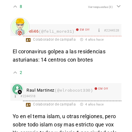
8
Ver respuestas
(3)
EM Off
#2244528
Feli46
(@feli_more31)
Colaborador de campaña
4 años hace
El coronavirus golpea a las residencias
asturianas: 14 centros con brotes
2
EM Off
Raul Martinez
(@elrobocot330)
#2244518
Colaborador de campaña
4 años hace
Yo en el tema islam, u otras relgiones, pero
sobre todo islam osy mas estricto que vox