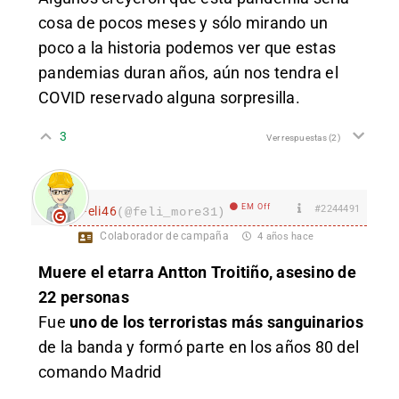
cosa de pocos meses y sólo mirando un
poco a la historia podemos ver que estas
pandemias duran años, aún nos tendra el
COVID reservado alguna sorpresilla.
3
Ver respuestas
(2)
EM Off
#2244491
Feli46
(@feli_more31)
Colaborador de campaña
4 años hace
Muere el etarra Antton Troitiño, asesino de
22 personas
Fue
uno de los terroristas más sanguinarios
de la banda y formó parte en los años 80 del
comando Madrid