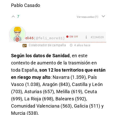
Pablo Casado
7
Ver respuestas
(7)
EM Off
#2244509
Feli46
(@feli_more31)
Colaborador de campaña
4 años hace
Según los datos de Sanidad
, en este
contexto de aumento de la trasmisión en
toda España,
son 12 los territorios que están
en riesgo muy alto
: Navarra (1.359), País
Vasco (1.038), Aragón (843), Castilla y León
(703), Asturias (657), Melilla (619), Ceuta
(699), La Rioja (698), Baleares (592),
Comunidad Valenciana (563), Galicia (511) y
Murcia (538).