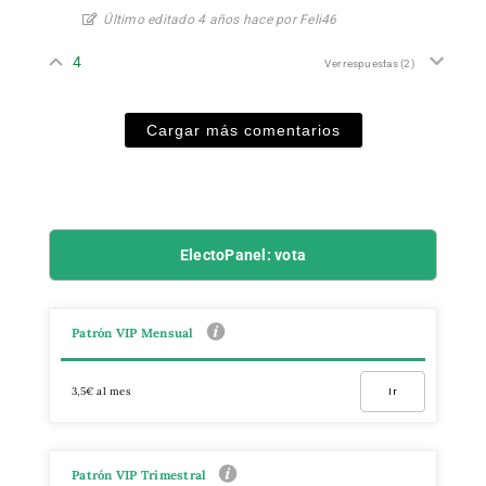
Último editado 4 años hace por Feli46
4
Ver respuestas
(2)
Cargar más comentarios
ElectoPanel: vota
Patrón VIP Mensual
3,5€ al mes
Ir
Patrón VIP Trimestral