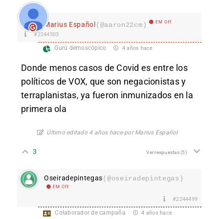
EM Off
Marius Español
(@aaron22cm)
#2244503
Gurú demoscópico
4 años hace
Donde menos casos de Covid es entre los
políticos de VOX, que son negacionistas y
terraplanistas, ya fueron inmunizados en la
primera ola
Último editado 4 años hace por Marius Español
3
Ver respuestas
(5)
Oseiradepintegas
(@oseiradepintegas)
EM Off
#2244499
Colaborador de campaña
4 años hace