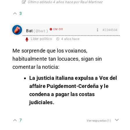
Último editado 4 años hace por Raul Martinez
3
EM Off
#2244504
Bat
(@bat)
Líder político
4 años hace
Me sorprende que los voxianos,
habitualmente tan locuaces, sigan sin
comentar la noticia:
La justicia italiana expulsa a Vox del
affaire Puigdemont-Cerdeña y le
condena a pagar las costas
judiciales.
7
Ver respuestas
(1)