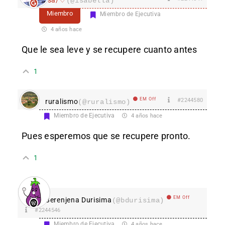
(@isabella)
Miembro
Miembro de Ejecutiva
4 años hace
Que le sea leve y se recupere cuanto antes
1
EM Off
#2244580
ruralismo
(@ruralismo)
Miembro de Ejecutiva
4 años hace
Pues esperemos que se recupere pronto.
1
EM Off
Berenjena Durisima
(@bdurisima)
#2244546
Miembro de Ejecutiva
4 años hace