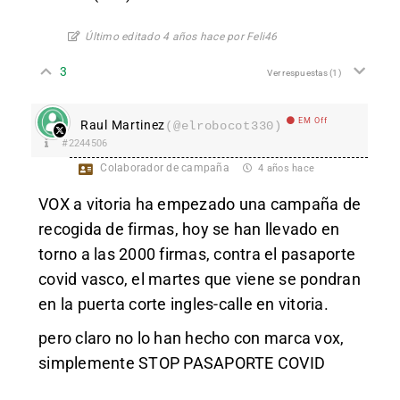
Último editado 4 años hace por Feli46
3
Ver respuestas
(1)
EM Off
Raul Martinez
(@elrobocot330)
#2244506
Colaborador de campaña
4 años hace
VOX a vitoria ha empezado una campaña de
recogida de firmas, hoy se han llevado en
torno a las 2000 firmas, contra el pasaporte
covid vasco, el martes que viene se pondran
en la puerta corte ingles-calle en vitoria.
pero claro no lo han hecho con marca vox,
simplemente STOP PASAPORTE COVID