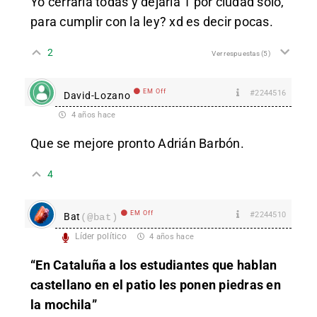
Yo cerraria todas y dejaria 1 por ciudad solo,
para cumplir con la ley? xd es decir pocas.
2
Ver respuestas
(5)
EM Off
#2244516
David-Lozano
4 años hace
Que se mejore pronto Adrián Barbón.
4
EM Off
#2244510
Bat
(@bat)
Líder político
4 años hace
“En Cataluña a los estudiantes que hablan
castellano en el patio les ponen piedras en
la mochila”