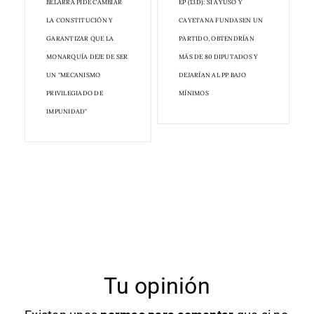
BELARRA PIDE CAMBIAR
EP (13D): SI AYUSO Y
LA CONSTITUCIÓN Y
CAYETANA FUNDASEN UN
GARANTIZAR QUE LA
PARTIDO, OBTENDRÍAN
MONARQUÍA DEJE DE SER
MÁS DE 80 DIPUTADOS Y
UN "MECANISMO
DEJARÍAN AL PP BAJO
PRIVILEGIADO DE
MÍNIMOS
IMPUNIDAD"
Tu opinión