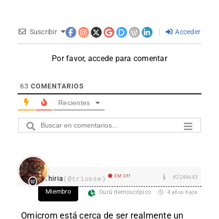
Suscribir
Acceder
Por favor, accede para comentar
63
COMENTARIOS
Recientes
EM Off
#2244643
Thiria
(@triosse)
Miembro
Gurú demoscópico
4 años hace
Omicrom está cerca de ser realmente un