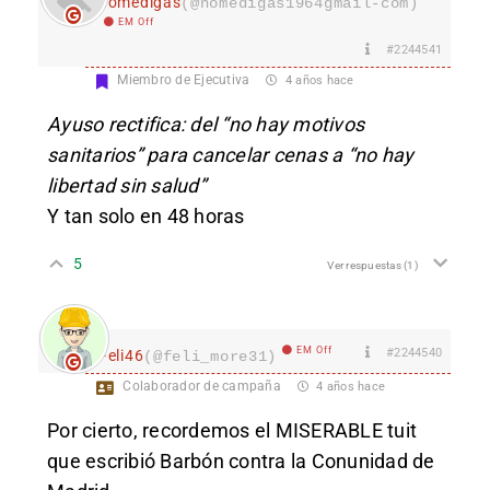
nomedigas
(@nomedigas1964gmail-com)
EM Off
#2244541
Miembro de Ejecutiva
4 años hace
Ayuso rectifica: del “no hay motivos
sanitarios” para cancelar cenas a “no hay
libertad sin salud”
Y tan solo en 48 horas
5
Ver respuestas
(1)
EM Off
#2244540
Feli46
(@feli_more31)
Colaborador de campaña
4 años hace
Por cierto, recordemos el MISERABLE tuit
que escribió Barbón contra la Conunidad de