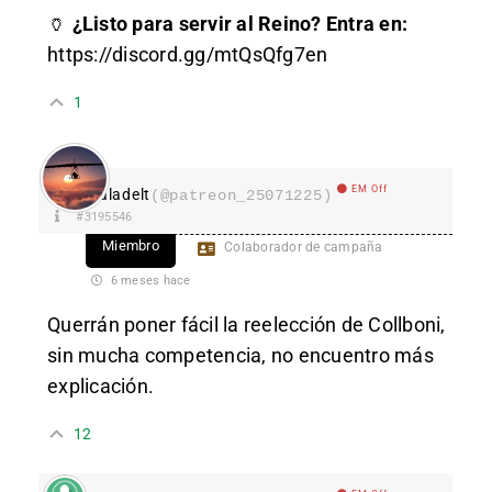
🏺
¿Listo para servir al Reino? Entra en:
https://discord.gg/mtQsQfg7en
1
EM Off
aladelt
(@patreon_25071225)
#3195546
Miembro
Colaborador de campaña
6 meses hace
Querrán poner fácil la reelección de Collboni,
sin mucha competencia, no encuentro más
explicación.
12