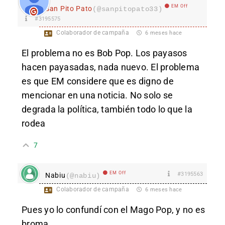
EM Off
San Pito Pato
(@sanpitopato33)
#3195575
Colaborador de campaña
6 meses hace
El problema no es Bob Pop. Los payasos
hacen payasadas, nada nuevo. El problema
es que EM considere que es digno de
mencionar en una noticia. No solo se
degrada la política, también todo lo que la
rodea
7
EM Off
#3195563
Nabiu
(@nabiu)
Colaborador de campaña
6 meses hace
Pues yo lo confundí con el Mago Pop, y no es
broma.