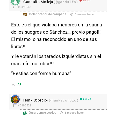
EM Off
Gandulfo Molleja
(@gandulfo)
#3195542
Colaborador de campaña
6 meses hace
Este es el que violaba menores en la sauna
de los suegros de Sánchez… previo pago!!!
El mismo lo ha reconocido en uno de sus
libros!!!
Y le votarán los tarados izquierdistas sin el
más mínimo rubor!!!
”Bestias con forma humana”
23
EM On
Hank Scorpio
(@hankscorpio)
#3195532
Gurú demoscópico
6 meses hace