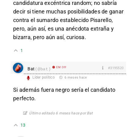
candidatura excéntrica random; no sabría
decir si tiene muchas posibilidades de ganar
contra el sumardo establecido Pisarello,
pero, aún así, es una anécdota extraña y
bizarra, pero aún así, curiosa.
1
EM Off
#3195520
Bat
(@bat)
Líder político
6 meses hace
Si además fuera negro sería el candidato
perfecto.
Último editado 6 meses hace por Bat
13