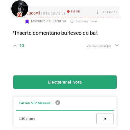
EM Off
#3195517
Lucovil
(@lucovil)
Miembro de Ejecutiva
6 meses hace
*Inserte comentario burlesco de bat
10
Ver respuestas
(3)
ElectoPanel: vota
Patrón VIP Mensual
3,5€ al mes
Ir