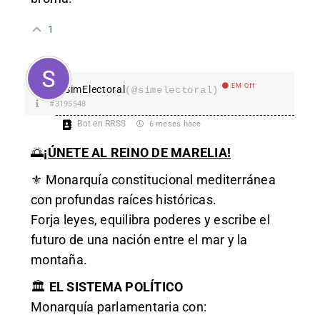
1
EM Off
SimElectoral
(@simelectoral)
#3195548
Bot en RRSS
6 meses hace
🌅
¡ÚNETE AL REINO DE MARELIA!
⚜️ Monarquía constitucional mediterránea
con profundas raíces históricas.
Forja leyes, equilibra poderes y escribe el
futuro de una nación entre el mar y la
montaña.
🏛️
EL SISTEMA POLÍTICO
Monarquía parlamentaria con: