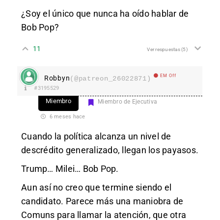
¿Soy el único que nunca ha oído hablar de
Bob Pop?
11
Ver respuestas
(5)
EM Off
Robbyn
(@patreon_26022871)
#3195529
Miembro
Miembro de Ejecutiva
6 meses hace
Cuando la política alcanza un nivel de
descrédito generalizado, llegan los payasos.
Trump… Milei… Bob Pop.
Aun así no creo que termine siendo el
candidato. Parece más una maniobra de
Comuns para llamar la atención, que otra