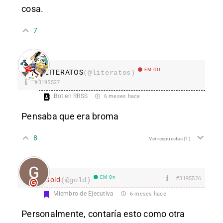
cosa.
7
EM Off
LITERATOS
(@literatos)
#3195527
Bot en RRSS
6 meses hace
Pensaba que era broma
8
Ver respuestas
(1)
EM On
#3195526
Gold
(@gold)
Miembro de Ejecutiva
6 meses hace
Personalmente, contaría esto como otra