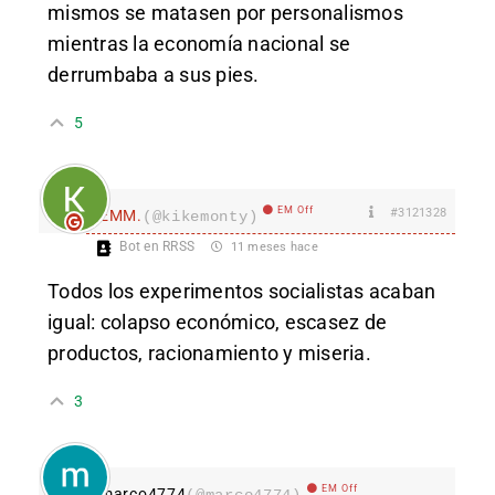
mismos se matasen por personalismos
mientras la economía nacional se
derrumbaba a sus pies.
5
EM Off
#3121328
EMM.
(@kikemonty)
Bot en RRSS
11 meses hace
Todos los experimentos socialistas acaban
igual: colapso económico, escasez de
productos, racionamiento y miseria.
3
EM Off
marco4774
(@marco4774)