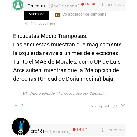
EM Off
#3121276
Galestat .
(@galestat3)
Miembro
Colaborador de campaña
11 meses hace
Encuestas Medio-Tramposas.
Las encuestas muestran que magicamente
la izquierda revive a un mes de elecciones.
Tanto el MAS de Morales, como UP de Luis
Arce suben, mientras que la 2da opcion de
derechas (Unidad de Doria medina) baja.
Último editado 11 meses hace por Galestat .
2
Ver respuestas
(6)
EM Off
#3121263
Hereñés
(@herenes)