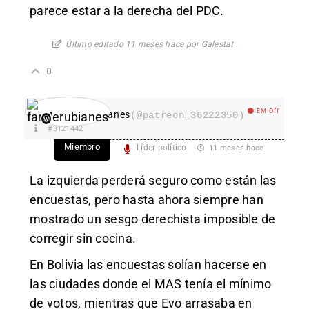
parece estar a la derecha del PDC.
Último editado 11 meses hace por Galestat .
0
EM Off
fanderubianes
(@patreon_36222350)
#3121442
Miembro
Líder político
11 meses hace
La izquierda perderá seguro como están las
encuestas, pero hasta ahora siempre han
mostrado un sesgo derechista imposible de
corregir sin cocina.
En Bolivia las encuestas solían hacerse en
las ciudades donde el MAS tenía el mínimo
de votos, mientras que Evo arrasaba en