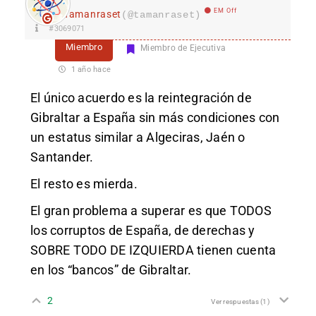
EM Off
Tamanraset
(@tamanraset)
#3069071
Miembro
Miembro de Ejecutiva
1 año hace
El único acuerdo es la reintegración de
Gibraltar a España sin más condiciones con
un estatus similar a Algeciras, Jaén o
Santander.
El resto es mierda.
El gran problema a superar es que TODOS
los corruptos de España, de derechas y
SOBRE TODO DE IZQUIERDA tienen cuenta
en los “bancos” de Gibraltar.
2
Ver respuestas
(1)