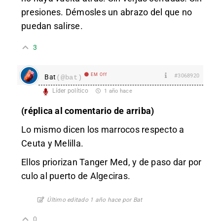
presiones. Démosles un abrazo del que no
puedan salirse.
3
EM Off
#3068920
Bat
(@bat)
Líder político
1 año hace
(réplica al comentario de arriba)
Lo mismo dicen los marrocos respecto a
Ceuta y Melilla.
Ellos priorizan Tanger Med, y de paso dar por
culo al puerto de Algeciras.
Último editado 1 año hace por Bat
0