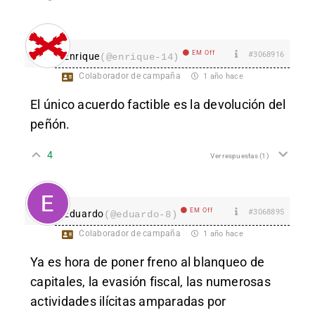
EM Off
#3068916
Enrique
(@enrique-14)
Colaborador de campaña
1 año hace
El único acuerdo factible es la devolución del
peñón.
4
Ver respuestas
(1)
EM Off
#3068895
Eduardo
(@eduardo-8)
Colaborador de campaña
1 año hace
Ya es hora de poner freno al blanqueo de
capitales, la evasión fiscal, las numerosas
actividades ilícitas amparadas por