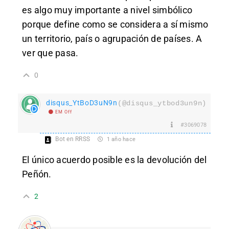
es algo muy importante a nivel simbólico
porque define como se considera a sí mismo
un territorio, país o agrupación de países. A
ver que pasa.
0
disqus_YtBoD3uN9n
(@disqus_ytbod3un9n)
EM Off
#3069078
Bot en RRSS
1 año hace
El único acuerdo posible es la devolución del
Peñón.
2