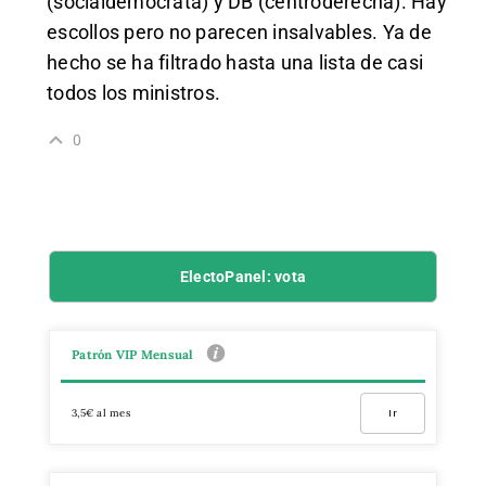
(socialdemócrata) y DB (centroderecha). Hay
escollos pero no parecen insalvables. Ya de
hecho se ha filtrado hasta una lista de casi
todos los ministros.
0
ElectoPanel: vota
Patrón VIP Mensual
3,5€ al mes
Ir