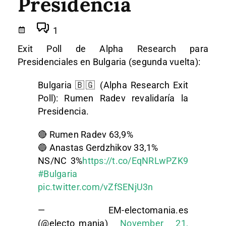
Presidencia
1
Exit Poll de Alpha Research para
Presidenciales en Bulgaria (segunda vuelta):
Bulgaria 🇧🇬 (Alpha Research Exit
Poll): Rumen Radev revalidaría la
Presidencia.
🔴 Rumen Radev 63,9%
🔵 Anastas Gerdzhikov 33,1%
NS/NC 3%
https://t.co/EqNRLwPZK9
#Bulgaria
pic.twitter.com/vZfSENjU3n
— EM-electomania.es
(@electo_mania)
November 21,