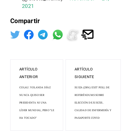
2021
Compartir
ARTÍCULO
ARTÍCULO
ANTERIOR
SIGUIENTE
COLAU: YOLANDA DÍAZ
SUIZA (28N): EXIT POLL DE
NUNCA QUISO SER
REFERÉNDUMS SOBRE
PRESIDENTA NI UNA
ELECCIÓN DE JUECES,
LÍDER MUNDIAL, PERO "LE
CALIDAD DE ENFERMERÍA Y
HA TOCADO"
PASAPORTE COVID