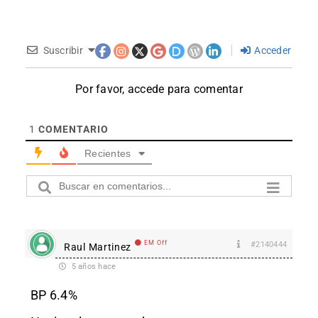
Suscribir
Acceder
Por favor, accede para comentar
1
COMENTARIO
Recientes
EM Off
#2140444
Raul Martinez
5 años hace
BP 6.4%