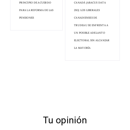
PRINCIPIO DE ACUERDO
CANADÁ (ABACUS DATA
PARA LA REFORMA DE LAS
28J): LOS LIBERALES
PENSIONES
CANADIENSES DE
TRUDEAU SE ENFRENTA A
UN POSIBLE ADELANTO
ELECTORAL SIN ALCANZAR
LA MAYORÍA
Tu opinión