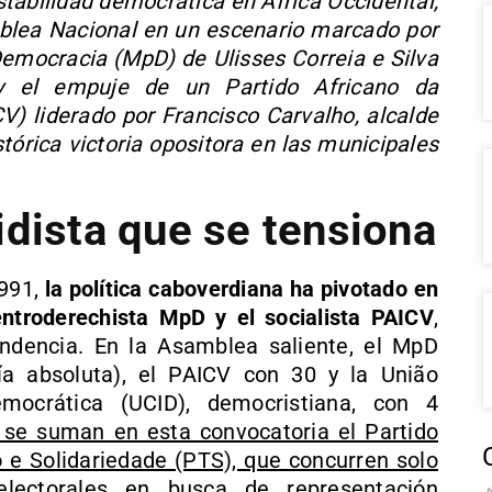
stabilidad democrática en África Occidental,
mblea Nacional en un escenario marcado por
emocracia (MpD) de Ulisses Correia e Silva
y el empuje de un Partido Africano da
) liderado por Francisco Carvalho, alcalde
stórica victoria opositora en las municipales
idista que se tensiona
1991,
la política caboverdiana ha pivotado en
entroderechista MpD y el socialista PAICV
,
endencia. En la Asamblea saliente, el MpD
a absoluta), el PAICV con 30 y la União
mocrática (UCID), democristiana, con 4
 se suman en esta convocatoria el Partido
o e Solidariedade (PTS), que concurren solo
electorales en busca de representación