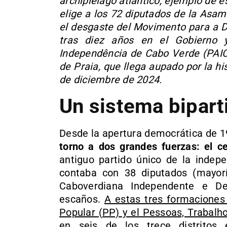
archipiélago atlántico, ejemplo de e
elige a los 72 diputados de la Asa
el desgaste del Movimento para a D
tras diez años en el Gobierno 
Independência de Cabo Verde (PAICV
de Praia, que llega aupado por la hi
de diciembre de 2024.
Un sistema bipart
Desde la apertura democrática de 
torno a dos grandes fuerzas: el c
antiguo partido único de la indep
contaba con 38 diputados (mayorí
Caboverdiana Independente e De
escaños.
A estas tres formaciones
Popular (PP) y el Pessoas, Trabalh
en seis de los trece distritos 