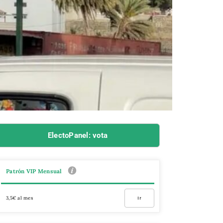
ElectoPanel: vota
Patrón VIP Mensual
3,5€ al mes
Ir